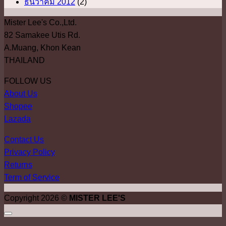
ธันวาคม 2012
(2)
Mister Lee's Co.,Ltd.
82 Samakee Utis Rd.
A.Muang, Khon Kean
THAILAND
FOLLOW US
About Us
Shopee
Lazada
Contact Us
Privacy Policy
Returns
Term of Service
Copyright 2026 ©
MISTER LEE'S