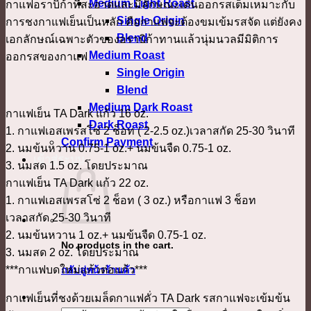
Medium Light Roast
กาแฟอราบิก้าที่สะอาดและมีลักษณะเด่นออกรสเต็มเหมาะกับ
Single Origin
การชงกาแฟเย็นเป็นหลัก คือกาแฟจะต้องขมเข้มรสจัด แต่ยังคง
Blend
เอกลักษณ์เฉพาะตัวของอราบิก้าทานแล้วนุ่มนวลมีมิติการ
Medium Roast
ออกรสของกาแฟ
Single Origin
Blend
Medium Dark Roast
กาแฟเย็น TA Dark แก้ว 16 oz.
Dark Roast
1. กาแฟเอสเพรสโซ่ 2 ช็อท ( 2-2.5 oz.)เวลาสกัด 25-30 วินาที
Confirm Payment
2. นมข้นหวาน 0.75-1 oz.+ นมข้นจืด 0.75-1 oz.
เข้าสู่ระบบ
3. นมสด 1.5 oz. โดยประมาณ
กาแฟเย็น TA Dark แก้ว 22 oz.
1. กาแฟเอสเพรสโซ่ 2 ช็อท ( 3 oz.) หรือกาแฟ 3 ช็อท
เวลาสกัด 25-30 วินาที
2. นมข้นหวาน 1 oz.+ นมข้นจืด 0.75-1 oz.
No products in the cart.
3. นมสด 2 oz. โดยประมาณ
***กาแฟบดใหม่แก้วต่อแก้ว***
กลับสู่หน้าร้านค้า
กาแฟเย็นที่ชงด้วยเมล็ดกาแฟคั่ว TA Dark รสกาแฟจะเข้มข้น