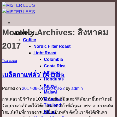
ข้าม
ไป
ยัง
เนื้อหา
Monthly Archives:
สิงหาคม
MENU
MENU
Coffee
2017
Nordic Filter Roast
Light Roast
Colombia
โรงคั่วกาแฟ
Costa Rica
Ethiopia
เมล็ดกาแฟคั่ว TA Dark
Honduras
Kenya
Posted on
2017-08-14
2020-08-22
by
admin
Malawi
Myanmar
กาแฟอราบิก้าไทย 100% คั่วเข้มที่มิสเตอร์ลีพัฒนาขึ้นมาโดยมี
Thailand
วัตถุประสงค์ที่จะให้ได้กาแฟอราบิก้าที่มีคุณภาพราคาประหยัด
Blend
โดยเน้นไปที่การชงกาแฟเย็นเป็นหลัก ดังนั้นเราจึงได้เฟ้นหา