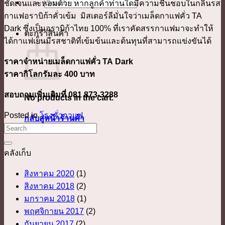
ค้นหา:
ชัดเจนและหอมด้วย หากลูกค้าท่านใดมีความชื่นชอบในกลิ่นรส
กาแฟอราบิก้าคั่วเข้ม มิสเตอร์ลีมั่นใจว่าเมล็ดกาแฟคั่ว TA
Dark ซึ่งเป็นอราบิก้าไทย 100% ที่เราคัดสรรกาแฟมาจะทำให้
ตะกร้าสินค้า
ได้กาแฟเย็นมีรสชาติที่เข้มข้นและต้นทุนที่สามารถแข่งขันได้
ราคาจำหน่ายเมล็ดกาแฟคั่ว TA Dark
ราคากิโลกรัมละ 400 บาท
สอบถามเพิ่มเติมที่ 081 873-3288
No products in the cart.
Posted in
โรงคั่วกาแฟ
กลับสู่หน้าร้านค้า
คลังเก็บ
สิงหาคม 2020
(1)
สิงหาคม 2018
(2)
มกราคม 2018
(1)
พฤศจิกายน 2017
(2)
กันยายน 2017
(2)