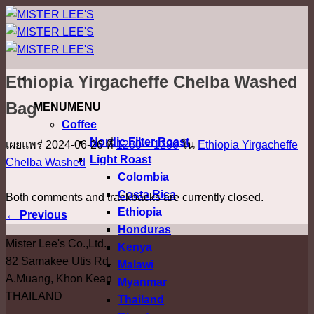
ข้าม
ไป
ยัง
เนื้อหา
Ethiopia Yirgacheffe Chelba Washed
Bag
MENU
MENU
Coffee
Nordic Filter Roast
เผยแพร่
2024-06-26
ที่
1280 × 1280
ใน
Ethiopia Yirgacheffe
Light Roast
Chelba Washed
Colombia
Costa Rica
Both comments and trackbacks are currently closed.
Ethiopia
←
Previous
Honduras
Mister Lee's Co.,Ltd.
Kenya
82 Samakee Utis Rd.
Malawi
A.Muang, Khon Kean
Myanmar
THAILAND
Thailand