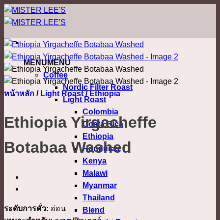
ข้าม
ไป
ยัง
เนื้อหา
MENU
MENU
Coffee
Nordic Filter Roast
หน้าหลัก
/
Light Roast
/
Ethiopia
Light Roast
Colombia
Ethiopia Yirgacheffe
Costa Rica
Ethiopia
Botabaa Washed
Honduras
Kenya
Malawi
Myanmar
Thailand
ระดับการคั่ว:
อ่อน
Blend