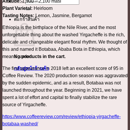
Altitude:
1,900 – 2,100 masl
ค้นหา:
Plant Varietal:
Heirloom
Tasting Notes:
Lemon, Jasmine, Bergamot
ตะกร้าสินค้า
Ethiopia is the birthplace of the Nile River, and the most
unforgettable thing about the washed Yirgacheffe is the rich,
delicate and changeable elegant floral rhythm. We thought of
this and named it Botabaa, Ababa Bota in Ethiopia, which
means garden.
No products in the cart.
The first appearance in 2018 left an excellent score of 95 in
กลับสู่หน้าร้านค้า
Coffee Review. The 2020 production season was aggravated
by the sudden epidemic, and as a result, Botabaa was not
launched throughout the year. Beginning in 2021, we have
spent a lot of effort and capital to finally stabilize the rare
source of Yirgacheffe.
https://www.coffeereview.com/review/ethiopia-yirgacheffe-
botabaa-washed/