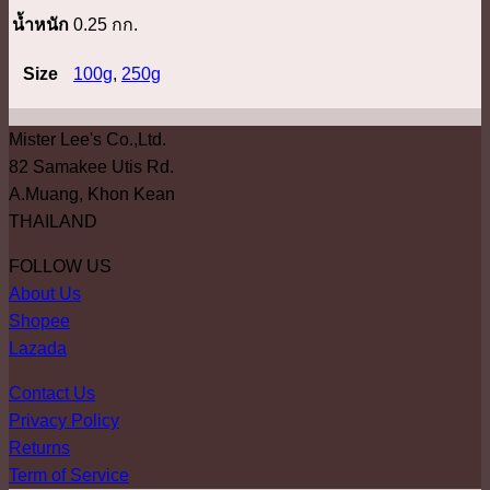
น้ำหนัก
0.25 กก.
Size
100g
,
250g
Mister Lee's Co.,Ltd.
82 Samakee Utis Rd.
A.Muang, Khon Kean
THAILAND
FOLLOW US
About Us
Shopee
Lazada
Contact Us
Privacy Policy
Returns
Term of Service