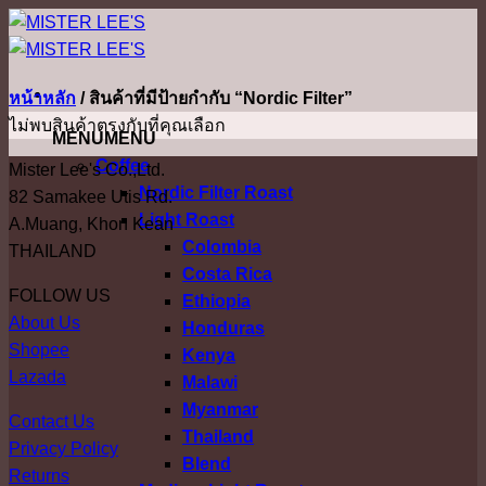
ข้าม
ไป
ยัง
หน้าหลัก
/
สินค้าที่มีป้ายกำกับ “Nordic Filter”
เนื้อหา
ไม่พบสินค้าตรงกับที่คุณเลือก
MENU
MENU
Coffee
Mister Lee's Co.,Ltd.
Nordic Filter Roast
82 Samakee Utis Rd.
Light Roast
A.Muang, Khon Kean
Colombia
THAILAND
Costa Rica
FOLLOW US
Ethiopia
About Us
Honduras
Shopee
Kenya
Lazada
Malawi
Myanmar
Contact Us
Thailand
Privacy Policy
Blend
Returns