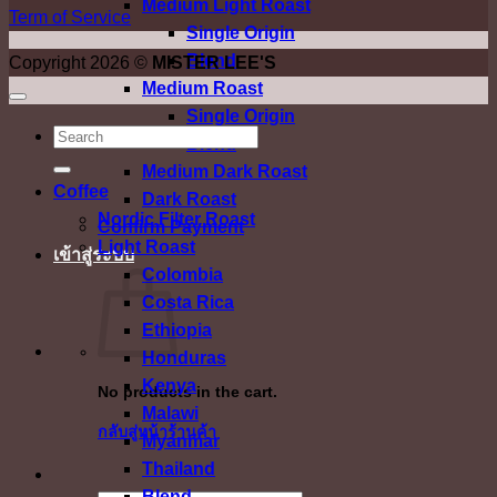
Medium Light Roast
Term of Service
Single Origin
Blend
Copyright 2026 ©
MISTER LEE'S
Medium Roast
Single Origin
ค้นหา:
Blend
Medium Dark Roast
Coffee
Dark Roast
Nordic Filter Roast
Confirm Payment
Light Roast
เข้าสู่ระบบ
Colombia
Costa Rica
Ethiopia
Honduras
Kenya
No products in the cart.
Malawi
กลับสู่หน้าร้านค้า
Myanmar
Thailand
Blend