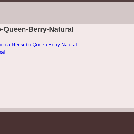
o-Queen-Berry-Natural
hiopia-Nensebo-Queen-Berry-Natural
l
l