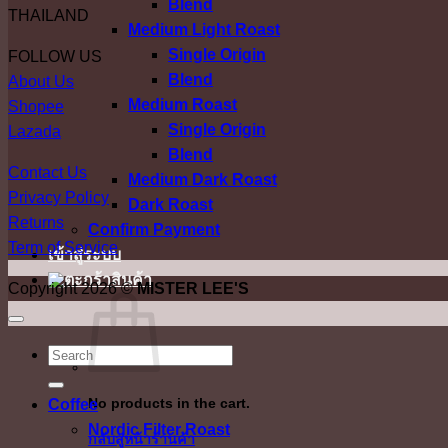
Blend
THAILAND
Medium Light Roast
Single Origin
FOLLOW US
Blend
About Us
Medium Roast
Shopee
Single Origin
Lazada
Blend
Contact Us
Medium Dark Roast
Privacy Policy
Dark Roast
Returns
Confirm Payment
Term of Service
เข้าสู่ระบบ
Copyright 2026 ©
MISTER LEE'S
ค้นหา:
No products in the cart.
Coffee
Nordic Filter Roast
กลับสู่หน้าร้านค้า