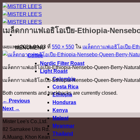
ข้าม
ไป
ยัง
เมล็ดกกาแฟเอธิโอเปีย-Ethiopia-Nenseb
เนื้อหา
เผยแพร่
2021-04-03
ที่
550 × 550
ใน
เมล็ดกกาแฟเอธิโอเปีย-Et
MENU
MENU
Coffee
Nordic Filter Roast
เมล็ดกกาแฟเอธิโอเปีย-Ethiopia-Nensebo-Queen-Berry-Natura
Light Roast
Colombia
เมล็ดกกาแฟเอธิโอเปีย-Ethiopia-Nensebo-Queen-Berry-Natura
Costa Rica
Both comments and trackbacks are currently closed.
Ethiopia
←
Previous
Honduras
Next
→
Kenya
Malawi
Mister Lee's Co.,Ltd.
Myanmar
82 Samakee Utis Rd.
Thailand
A.Muang, Khon Kean