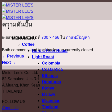
ข้าม
ไป
ยัง
ความดันปั๊ม
เนื้อหา
เผยแพร่
2013-11-12
ที่
700 × 466
ใน
กาแฟมีปัญหา
MENU
MENU
Coffee
Both comments and trackbacks are currently closed.
Nordic Filter Roast
←
Previous
Light Roast
Next
→
Colombia
Costa Rica
Mister Lee's Co.,Ltd.
Ethiopia
82 Samakee Utis Rd.
Honduras
A.Muang, Khon Kean
Kenya
THAILAND
Malawi
Myanmar
FOLLOW US
Thailand
About Us