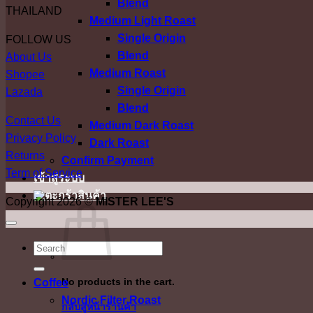
Blend
THAILAND
Medium Light Roast
Single Origin
FOLLOW US
Blend
About Us
Medium Roast
Shopee
Single Origin
Lazada
Blend
Contact Us
Medium Dark Roast
Privacy Policy
Dark Roast
Returns
Confirm Payment
Term of Service
เข้าสู่ระบบ
Copyright 2026 ©
MISTER LEE'S
ค้นหา:
No products in the cart.
Coffee
Nordic Filter Roast
กลับสู่หน้าร้านค้า