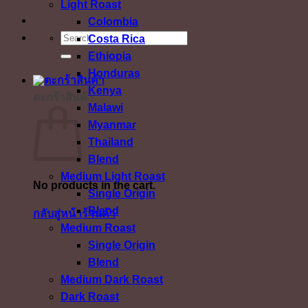
Light Roast
Colombia
ค้นหา:
Costa Rica
Ethiopia
Honduras
Kenya
ตะกร้าสินค้า
Malawi
Myanmar
Thailand
Blend
Medium Light Roast
No products in the cart.
Single Origin
Blend
กลับสู่หน้าร้านค้า
Medium Roast
Single Origin
Blend
Medium Dark Roast
Dark Roast