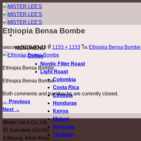
ข้าม
ไป
ยัง
Ethiopia Bensa Bombe
เนื้อหา
เผยแพร่
2022-03-23
ที่
1153 × 1153
ใน
Ethiopia Bensa Bomb
MENU
MENU
Coffee
Nordic Filter Roast
Ethiopia Bensa Bombe
Light Roast
Colombia
Ethiopia Bensa Bombe
Costa Rica
Both comments and trackbacks are currently closed.
Ethiopia
←
Previous
Honduras
Next
→
Kenya
Malawi
Mister Lee's Co.,Ltd.
Myanmar
82 Samakee Utis Rd.
Thailand
A.Muang, Khon Kean