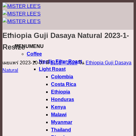
ข้าม
ไป
ยัง
เนื้อหา
Ethiopia Guji Dasaya Natural 2023-1-
Resize
MENU
MENU
Coffee
Nordic Filter Roast
เผยแพร่
2023-10-07
ที่
1151 × 1628
ใน
Ethiopia Guji Dasaya
Light Roast
Natural
Colombia
Costa Rica
Ethiopia
Honduras
Kenya
Malawi
Myanmar
Thailand