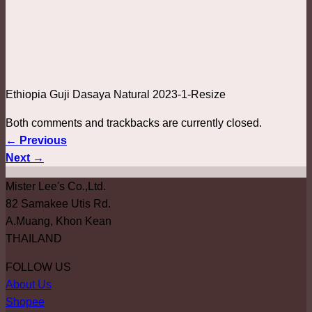
Ethiopia Guji Dasaya Natural 2023-1-Resize
Both comments and trackbacks are currently closed.
←
Previous
Next
→
Mister Lee's Co.,Ltd.
82 Samakee Utis Rd.
A.Muang, Khon Kean
THAILAND
FOLLOW US
About Us
Shopee