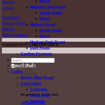
Blend
Shopee
Medium Light Roast
Lazada
Single Origin
Contact Us
Blend
Privacy Policy
Medium Roast
Returns
Single Origin
Term of Service
Blend
Medium Dark Roast
Copyright 2026 ©
MISTER LEE'S
Dark Roast
Confirm Payment
เข้าสู่ระบบ
ค้นหา:
Coffee
Nordic Filter Roast
Light Roast
Colombia
No products in the cart.
Costa Rica
Ethiopia
กลับสู่หน้าร้านค้า