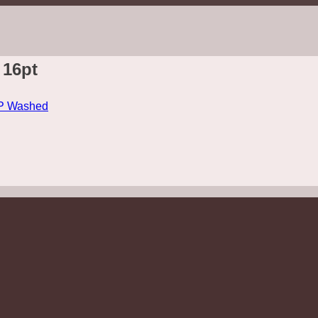
 16pt
OP Washed