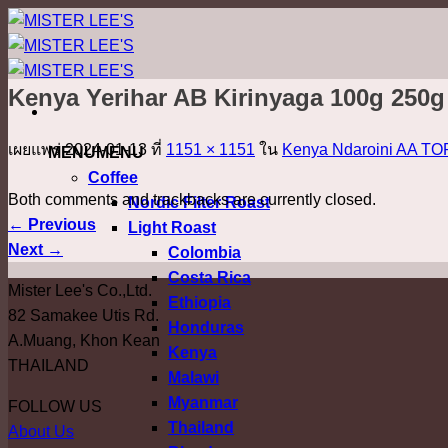
ข้าม
ไป
ยัง
Kenya Yerihar AB Kirinyaga 100g 250g
เนื้อหา
เผยแพร่
2024-01-13
ที่
1151 × 1151
ใน
Kenya Ndaroini AA T
MENU
MENU
Coffee
Both comments and trackbacks are currently closed.
Nordic Filter Roast
←
Previous
Light Roast
Next
→
Colombia
Costa Rica
Mister Lee's Co.,Ltd.
Ethiopia
82 Samakee Utis Rd.
Honduras
A.Muang, Khon Kean
Kenya
THAILAND
Malawi
Myanmar
FOLLOW US
Thailand
About Us