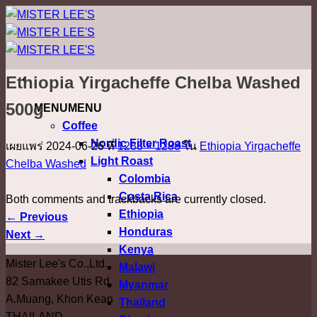
ข้าม
ไป
ยัง
เนื้อหา
Ethiopia Yirgacheffe Chelba Washed
500g
MENU
MENU
Coffee
Nordic Filter Roast
เผยแพร่
2024-06-26
ที่
1288 × 1288
ใน
Ethiopia Yirgacheffe
Light Roast
Chelba Washed
Colombia
Costa Rica
Both comments and trackbacks are currently closed.
Ethiopia
←
Previous
Honduras
Next
→
Kenya
Mister Lee's Co.,Ltd.
Malawi
82 Samakee Utis Rd.
Myanmar
A.Muang, Khon Kean
Thailand
THAILAND