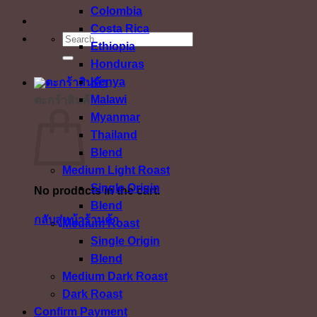
Colombia
Costa Rica
ค้นหา:
Ethiopia
Honduras
Kenya
Malawi
ตะกร้าสินค้า
Myanmar
Thailand
Blend
Medium Light Roast
Single Origin
No products in the cart.
Blend
กลับสู่หน้าร้านค้า
Medium Roast
Single Origin
Blend
Medium Dark Roast
Dark Roast
Confirm Payment