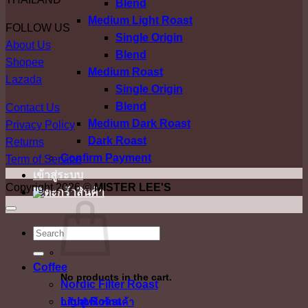
Blend
Medium Light Roast
FOLLOW US
Single Origin
About Us
Blend
Shopee
Medium Roast
Lazada
Single Origin
Blend
Contact Us
Medium Dark Roast
Privacy Policy
Dark Roast
Returns
Confirm Payment
Term of Service
เข้าสู่ระบบ
Copyright 2026 ©
MISTER LEE'S
ค้นหา:
Coffee
No products in the cart.
Nordic Filter Roast
Light Roast
กลับสู่หน้าร้านค้า