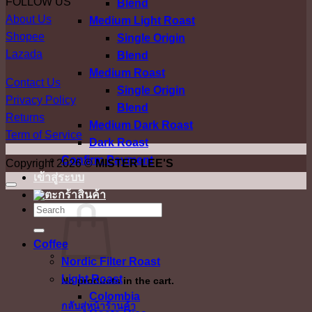
FOLLOW US
Blend
About Us
Medium Light Roast
Shopee
Single Origin
Lazada
Blend
Medium Roast
Contact Us
Single Origin
Privacy Policy
Blend
Returns
Medium Dark Roast
Term of Service
Dark Roast
Confirm Payment
Copyright 2026 ©
MISTER LEE'S
เข้าสู่ระบบ
ค้นหา:
Coffee
Nordic Filter Roast
Light Roast
No products in the cart.
Colombia
กลับสู่หน้าร้านค้า