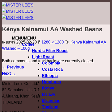
ข้าม
ไป
ยัง
เนื้อหา
Kenya Kainamui AA Washed Beans
MENU
MENU
เผยแพร่
2025-02-20
ที่
1280 × 1280
ใน
Kenya Kainamui AA
Coffee
Washed – 100g
Nordic Filter Roast
Light Roast
Both comments and trackbacks are currently closed.
Colombia
←
Previous
Costa Rica
Next
→
Ethiopia
Honduras
Mister Lee's Co.,Ltd.
Kenya
82 Samakee Utis Rd.
Malawi
A.Muang, Khon Kean
Myanmar
THAILAND
Thailand