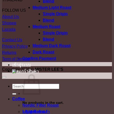
Blend
Medium Light Roast
FOLLOW US
Single Origin
About Us
Blend
Shopee
Medium Roast
Lazada
Single Origin
Blend
Contact Us
Medium Dark Roast
Privacy Policy
Dark Roast
Returns
Confirm Payment
Term of Service
เข้าสู่ระบบ
Copyright 2026 ©
MISTER LEE'S
ค้นหา:
Coffee
No products in the cart.
Nordic Filter Roast
Light Roast
กลับสู่หน้าร้านค้า