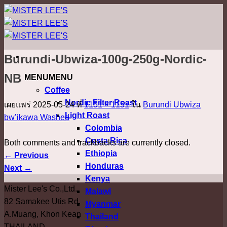
ข้าม
ไป
ยัง
เนื้อหา
Burundi-Ubwiza-100g-250g-Nordic-
NB
MENU
MENU
Coffee
Nordic Filter Roast
เผยแพร่
2025-05-24
ที่
1151 × 1151
ใน
Burundi Ubwiza
Light Roast
bw’ikawa Washed
Colombia
Costa Rica
Both comments and trackbacks are currently closed.
Ethiopia
←
Previous
Honduras
Next
→
Kenya
Mister Lee's Co.,Ltd.
Malawi
82 Samakee Utis Rd.
Myanmar
A.Muang, Khon Kean
Thailand
THAILAND