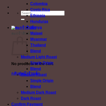
Colombia
Costa Rica
ค้นหา:
Ethiopia
Honduras
Kenya
Malawi
ตะกร้าสินค้า
Myanmar
Thailand
Blend
Medium Light Roast
Single Origin
No products in the cart.
Blend
กลับสู่หน้าร้านค้า
Medium Roast
Single Origin
Blend
Medium Dark Roast
Dark Roast
Confirm Payment