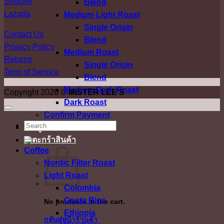
Shopee
Blend
Lazada
Medium Light Roast
Single Origin
Contact Us
Blend
Privacy Policy
Medium Roast
Returns
Single Origin
Term of Service
Blend
Medium Dark Roast
Copyright 2026 ©
MISTER LEE'S
Dark Roast
Confirm Payment
ค้นหา:
เข้าสู่ระบบ
Coffee
Nordic Filter Roast
Light Roast
Colombia
Costa Rica
No products in the cart.
Ethiopia
กลับสู่หน้าร้านค้า