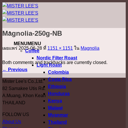
ข้าม
ไป
ยัง
เนื้อหา
Magnolia-250g-NB
MENU
MENU
เผยแพร่
2025-06-28
ที่
1151 × 1151
ใน
Magnolia
Coffee
Nordic Filter Roast
Both comments and trackbacks are currently closed.
Light Roast
←
Previous
Colombia
Costa Rica
Mister Lee's Co.,Ltd.
Ethiopia
82 Samakee Utis Rd.
Honduras
A.Muang, Khon Kean
Kenya
THAILAND
Malawi
FOLLOW US
Myanmar
About Us
Thailand