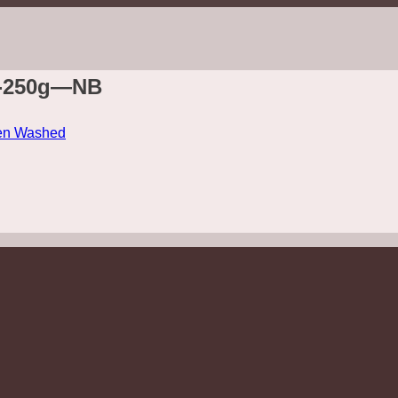
0g-250g—NB
en Washed