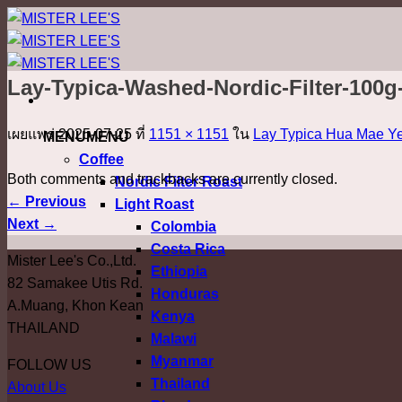
ข้าม
ไป
ยัง
Lay-Typica-Washed-Nordic-Filter-10
เนื้อหา
เผยแพร่
2025-07-25
ที่
1151 × 1151
ใน
Lay Typica Hua Mae Y
MENU
MENU
Coffee
Both comments and trackbacks are currently closed.
Nordic Filter Roast
←
Previous
Light Roast
Next
→
Colombia
Costa Rica
Mister Lee's Co.,Ltd.
Ethiopia
82 Samakee Utis Rd.
Honduras
A.Muang, Khon Kean
Kenya
THAILAND
Malawi
Myanmar
FOLLOW US
Thailand
About Us