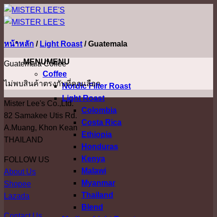
ข้าม
ไป
ยัง
หน้าหลัก
/
Light Roast
/
Guatemala
เนื้อหา
MENU
MENU
Guatemala Coffee
Coffee
ไม่พบสินค้าตรงกับที่คุณเลือก
Nordic Filter Roast
Light Roast
Mister Lee's Co.,Ltd.
Colombia
82 Samakee Utis Rd.
Costa Rica
A.Muang, Khon Kean
Ethiopia
THAILAND
Honduras
Kenya
FOLLOW US
Malawi
About Us
Myanmar
Shopee
Thailand
Lazada
Blend
Contact Us