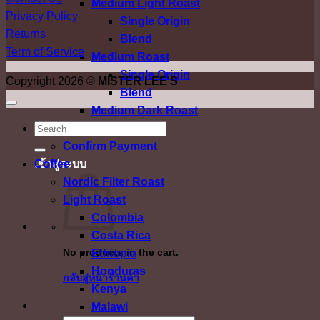
Medium Light Roast
Privacy Policy
Single Origin
Returns
Blend
Term of Service
Medium Roast
Single Origin
Copyright 2026 ©
MISTER LEE'S
Blend
Medium Dark Roast
ค้นหา:
Dark Roast
Confirm Payment
เข้าสู่ระบบ
Coffee
Nordic Filter Roast
Light Roast
Colombia
Costa Rica
No products in the cart.
Ethiopia
Honduras
กลับสู่หน้าร้านค้า
Kenya
Malawi