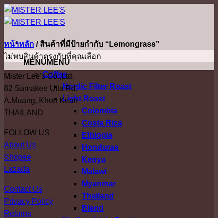
ข้าม
ไป
ยัง
หน้าหลัก
/
สินค้าที่มีป้ายกำกับ “Lemongrass”
เนื้อหา
ไม่พบสินค้าตรงกับที่คุณเลือก
MENU
MENU
Coffee
Mister Lee's Co.,Ltd.
Nordic Filter Roast
82 Samakee Utis Rd.
Light Roast
A.Muang, Khon Kean
Colombia
THAILAND
Costa Rica
FOLLOW US
Ethiopia
About Us
Honduras
Shopee
Kenya
Lazada
Malawi
Myanmar
Contact Us
Thailand
Privacy Policy
Blend
Returns