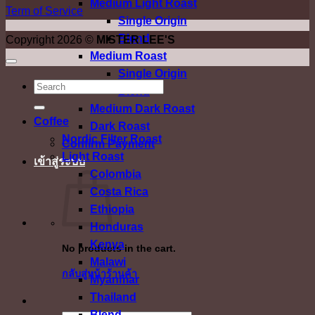
Medium Light Roast
Term of Service
Single Origin
Blend
Copyright 2026 ©
MISTER LEE'S
Medium Roast
Single Origin
ค้นหา:
Blend
Medium Dark Roast
Coffee
Dark Roast
Nordic Filter Roast
Confirm Payment
Light Roast
เข้าสู่ระบบ
Colombia
Costa Rica
Ethiopia
Honduras
Kenya
No products in the cart.
Malawi
กลับสู่หน้าร้านค้า
Myanmar
Thailand
Blend