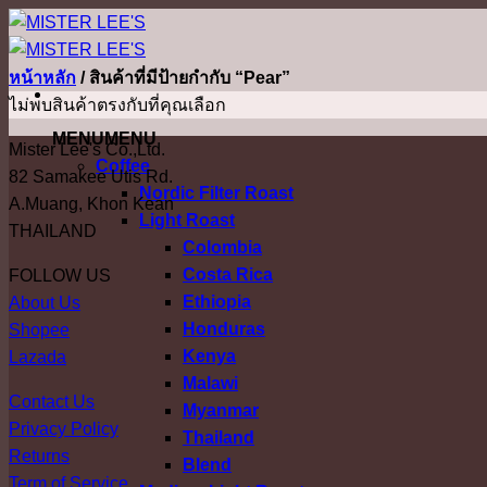
ข้าม
ไป
ยัง
หน้าหลัก
/
สินค้าที่มีป้ายกำกับ “Pear”
เนื้อหา
ไม่พบสินค้าตรงกับที่คุณเลือก
MENU
MENU
Mister Lee's Co.,Ltd.
Coffee
82 Samakee Utis Rd.
Nordic Filter Roast
A.Muang, Khon Kean
Light Roast
THAILAND
Colombia
Costa Rica
FOLLOW US
Ethiopia
About Us
Honduras
Shopee
Kenya
Lazada
Malawi
Contact Us
Myanmar
Privacy Policy
Thailand
Returns
Blend
Term of Service