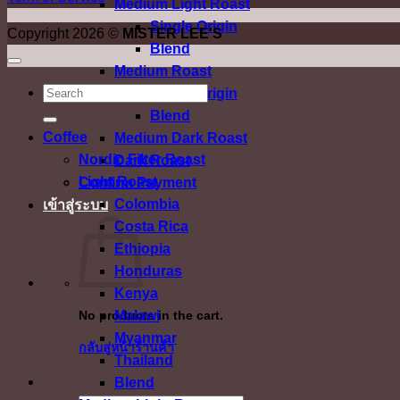
Medium Light Roast
Single Origin
Copyright 2026 ©
MISTER LEE'S
Blend
Medium Roast
ค้นหา:
Single Origin
Blend
Coffee
Medium Dark Roast
Nordic Filter Roast
Dark Roast
Light Roast
Confirm Payment
Colombia
เข้าสู่ระบบ
Costa Rica
Ethiopia
Honduras
Kenya
Malawi
No products in the cart.
Myanmar
กลับสู่หน้าร้านค้า
Thailand
Blend