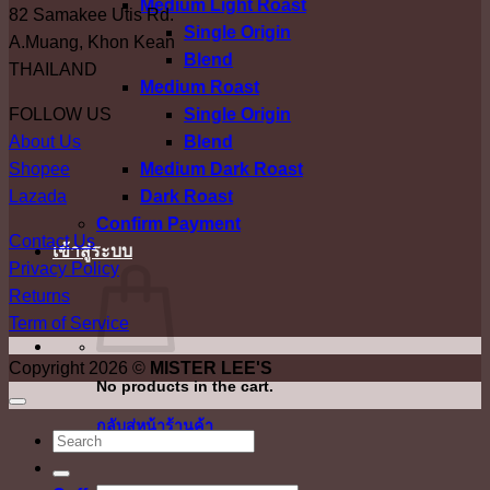
Medium Light Roast
82 Samakee Utis Rd.
through
be
Single Origin
A.Muang, Khon Kean
648.00 ฿
chosen
Blend
THAILAND
on
Medium Roast
the
FOLLOW US
Single Origin
product
About Us
Blend
page
Shopee
Medium Dark Roast
Lazada
Dark Roast
Confirm Payment
Contact Us
เข้าสู่ระบบ
Privacy Policy
Returns
Term of Service
Copyright 2026 ©
MISTER LEE'S
No products in the cart.
กลับสู่หน้าร้านค้า
ค้นหา: