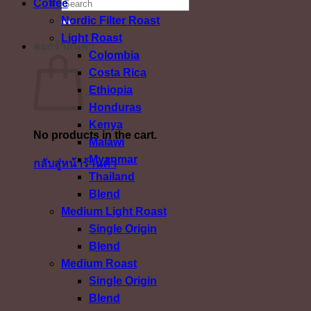
ค้นหา:
Coffee
Nordic Filter Roast
Light Roast
ตะกร้าสินค้า
Colombia
Costa Rica
Ethiopia
Honduras
Kenya
No products in the cart.
Malawi
Myanmar
กลับสู่หน้าร้านค้า
Thailand
Blend
Medium Light Roast
Single Origin
Blend
Medium Roast
Single Origin
Blend