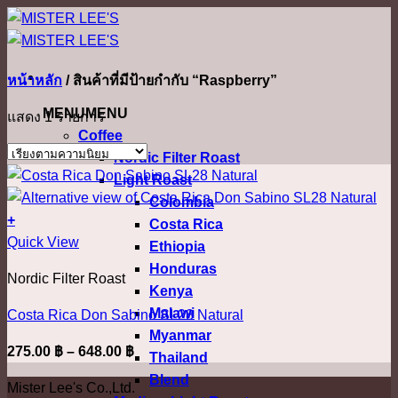
ข้าม
ไป
ยัง
หน้าหลัก
/
สินค้าที่มีป้ายกำกับ “Raspberry”
เนื้อหา
MENU
MENU
แสดง 1 รายการ
Coffee
Nordic Filter Roast
Light Roast
Colombia
+
Costa Rica
This
Quick View
Ethiopia
product
Honduras
Nordic Filter Roast
has
Kenya
multiple
Malawi
Costa Rica Don Sabino SL28 Natural
variants.
Myanmar
Price
275.00
฿
–
648.00
฿
The
Thailand
range:
options
Blend
Mister Lee's Co.,Ltd.
275.00 ฿
may