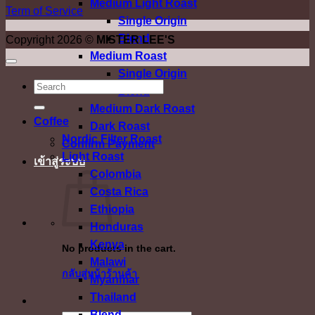
Medium Light Roast
Term of Service
Single Origin
Blend
Copyright 2026 ©
MISTER LEE'S
Medium Roast
Single Origin
ค้นหา:
Blend
Medium Dark Roast
Coffee
Dark Roast
Nordic Filter Roast
Confirm Payment
Light Roast
เข้าสู่ระบบ
Colombia
Costa Rica
Ethiopia
Honduras
Kenya
No products in the cart.
Malawi
กลับสู่หน้าร้านค้า
Myanmar
Thailand
Blend