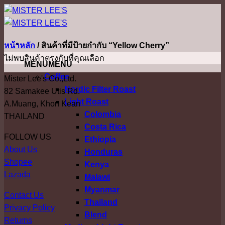
ข้าม
ไป
ยัง
หน้าหลัก
/
สินค้าที่มีป้ายกำกับ “Yellow Cherry”
เนื้อหา
ไม่พบสินค้าตรงกับที่คุณเลือก
MENU
MENU
Coffee
Mister Lee's Co.,Ltd.
Nordic Filter Roast
82 Samakee Utis Rd.
Light Roast
A.Muang, Khon Kean
Colombia
THAILAND
Costa Rica
FOLLOW US
Ethiopia
About Us
Honduras
Shopee
Kenya
Lazada
Malawi
Myanmar
Contact Us
Thailand
Privacy Policy
Blend
Returns