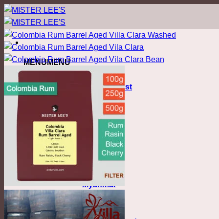
ข้าม
ไป
ยัง
เนื้อหา
MENU
MENU
Coffee
Nordic Filter Roast
Light Roast
Colombia
Costa Rica
Ethiopia
Honduras
Kenya
Malawi
Myanmar
Thailand
Blend