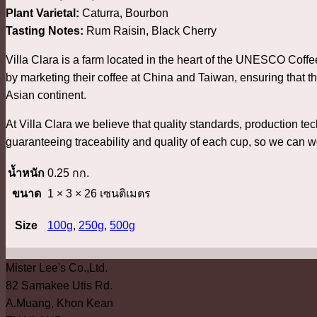
Plant Varietal:
Caturra, Bourbon
Tasting Notes:
Rum Raisin, Black Cherry
Villa Clara is a farm located in the heart of the UNESCO Coff
by marketing their coffee at China and Taiwan, ensuring that t
Asian continent.
At Villa Clara we believe that quality standards, production t
guaranteeing traceability and quality of each cup, so we can w
น้ำหนัก
0.25 กก.
ขนาด
1 × 3 × 26 เซนติเมตร
Size
100g
,
250g
,
500g
Mister Lee's Co.,Ltd.
82 Samakee Utis Rd.
A.Muang, Khon Kean