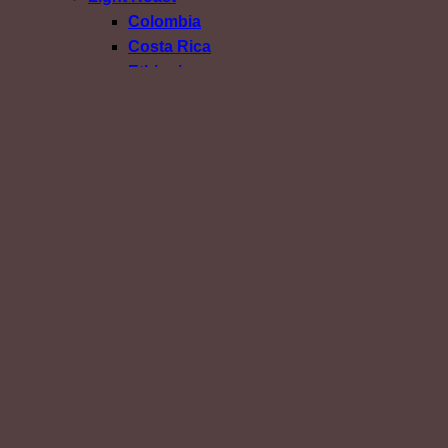
Colombia
Costa Rica
Ethiopia
Honduras
Kenya
Malawi
Myanmar
Thailand
Blend
Medium Light Roast
Single Origin
Blend
Medium Roast
Single Origin
Blend
Medium Dark Roast
Dark Roast
Confirm Payment