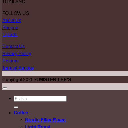
THAILAND
FOLLOW US
About Us
Shopee
Lazada
Contact Us
Privacy Policy
Returns
Term of Service
Copyright 2026 ©
MISTER LEE'S
ค้นหา:
Coffee
Nordic Filter Roast
Light Roast