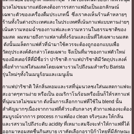
นวลไม่ขมมากแต่ยังคงต้องการรสกาแฟอันเป็นเอกลักษณ์
เฉพาะตัวของเครื่องดื่มประเภทนี้ ซึ่งเราคงเห็นร้านค้าหลายๆ
ร้านทั้งในต่างประเทศและในประเทศที่เน้นกาแฟแบบทานง่ายๆ
เน้นความหอมฉ่ำของกาแฟและความหวานในธรรมชาติของ
นมสด ผมหมายถึงกาแฟลาเต้ทั้งร้อนและเย็นที่ใส่เฉพาะนมสด
ดังนั้นเมล็ดกาแฟคั่วที่นำมาใช้ควรจะต้องถูกออกแบบเพื่อ
วัตถุประสงค์ดังกล่าวโดยเฉพาะ จึงเป็นที่มาของกาแฟตัวใหม่
ของมิสเตอร์ลีที่มีชื่อว่า ปาริชาติ กาแฟปาริชาติมีวัตถุประสงค์
เพื่อทำกาแฟใส่นมสดโดยเฉพาะรวมไปถึงนมสำหรับ Barista
รุ่นใหม่ๆทั้งในเมนูร้อนและเมนูเย็น
กาแฟปาริชาติ ให้กลิ่นหอมและรสที่นุ่มนวลชงใส่นมสดกาแฟจะ
สะอาดๆทานง่าย หรือเป็น อเมริกาโนร้อนหรือเย็นก็ให้รสกาแฟ
ที่นุ่มนวลไม่ขมมาก ดังนั้นการเลือกกาแฟที่ใช้ใน blend นั้น
สำคัญมากๆเนื่องจากกาแฟที่คั่วระดับกลางๆ ตัวกาแฟเองจะต้อง
สมบูรณ์จากการ process กาแฟต้อง clean จริงๆและให้กลิ่น
และรสรวมไปถึงระดับ acidity ที่เหมาะสมจึงจะทำให้กาแฟที่ได้
ออกมาหอมสดชื่นกินสบาย เราคัดเลือกอราบิก้าไทยที่มีลักษณะ