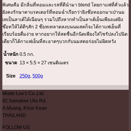
พิเศษคือ มีกลิ่นที่หอมและรสที่ดีนำมา blend โดยกาแฟที่คั่วแล้ว
ยังคงรักษาคาแรคเตอร์ที่หอมฉ่ำเรียกว่ายิงช๊อทออกมาเป่านม
เทเป็นลาเต้ได้เนียนๆ รวมไปถึงหากทำเป็นลาเต้เย็นเพียงแต่ยิง
ช๊อทให้ได้ดีๆสัก 2 ช๊อทเทลาดลงบนนมสดก็จะได้กาแฟเย็นที่
เรียบร้อยดื่มง่าย หากอยากให้สดชื่นอีกนิดเพียงใส่ไซรัปลงไปนิด
เดียวก็ได้กาแฟเย็นที่สะอาดๆบวกกับนมสดอร่อยไม่ผิดหวัง
น้ำหนัก
0.5 กก.
ขนาด
13 × 5.5 × 27 เซนติเมตร
Size
250g
,
500g
Mister Lee's Co.,Ltd.
82 Samakee Utis Rd.
A.Muang, Khon Kean
THAILAND
FOLLOW US