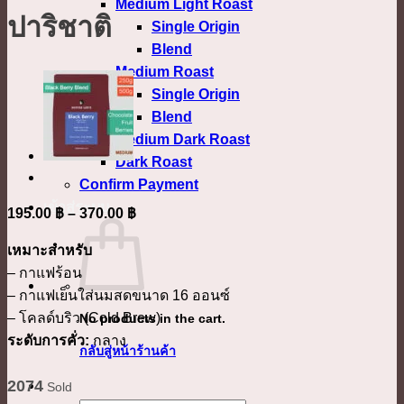
Medium Light Roast
ปาริชาติ
Single Origin
Blend
Medium Roast
Single Origin
Blend
Medium Dark Roast
Dark Roast
Confirm Payment
เข้าสู่ระบบ
Price
195.00
฿
–
370.00
฿
range:
เหมาะสำหรับ
195.00 ฿
– กาแฟร้อน
through
– กาแฟเย็นใส่นมสดขนาด 16 ออนซ์
370.00 ฿
– โคลด์บริว (Cold Brew)
No products in the cart.
ระดับการคั่ว:
กลาง
กลับสู่หน้าร้านค้า
2074
Sold