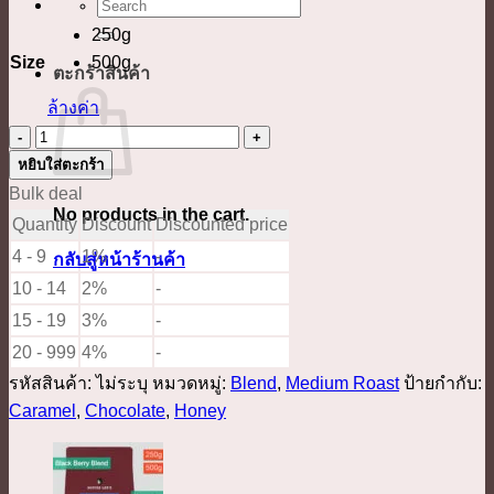
ค้นหา:
250g
Size
500g
ตะกร้าสินค้า
ล้างค่า
จำนวน
ปาริชาติ
หยิบใส่ตะกร้า
ชิ้น
Bulk deal
No products in the cart.
Quantity
Discount
Discounted price
4 - 9
1%
-
กลับสู่หน้าร้านค้า
10 - 14
2%
-
15 - 19
3%
-
20 - 999
4%
-
รหัสสินค้า:
ไม่ระบุ
หมวดหมู่:
Blend
,
Medium Roast
ป้ายกำกับ:
Caramel
,
Chocolate
,
Honey