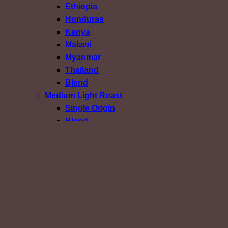
Ethiopia
Honduras
Kenya
Malawi
Myanmar
Thailand
Blend
Medium Light Roast
Single Origin
Blend
Medium Roast
Single Origin
Blend
Medium Dark Roast
Dark Roast
Confirm Payment
เข้าสู่ระบบ