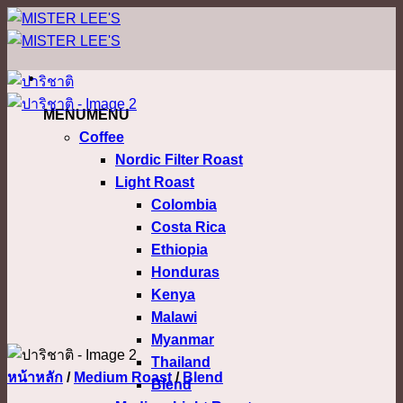
ข้าม
ไป
ยัง
เนื้อหา
MENU
MENU
Coffee
Nordic Filter Roast
Light Roast
Colombia
Costa Rica
Ethiopia
Honduras
Kenya
Malawi
Myanmar
Thailand
หน้าหลัก
/
Medium Roast
/
Blend
Blend