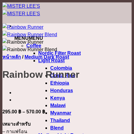
ข้าม
ไป
ยัง
เนื้อหา
MENU
MENU
Coffee
Nordic Filter Roast
หน้าหลัก
/
Medium Dark Roast
Light Roast
Colombia
Rainbow Runner
Costa Rica
Ethiopia
Honduras
Kenya
Malawi
Price
295.00
฿
–
570.00
฿
Myanmar
range:
Thailand
เหมาะสำหรับ
295.00 ฿
Blend
– กาแฟร้อน
through