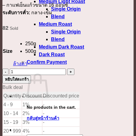
Medium Light Roast
– กาแฟเย็นแก้วขนาด 16 ออนซ์
570.00 ฿
Single Origin
ระดับการคั่ว:
กลาง-เข้ม
Blend
Medium Roast
82
Sold
Single Origin
Blend
250g
Medium Dark Roast
Size
500g
Dark Roast
Confirm Payment
ล้างค่า
เข้าสู่ระบบ
จำนวน
Rainbow
หยิบใส่ตะกร้า
Runner
Bulk deal
ชิ้น
Quantity
Discount
Discounted price
4 - 9
1%
-
No products in the cart.
10 - 14
2%
-
กลับสู่หน้าร้านค้า
15 - 19
3%
-
20 - 999
4%
-