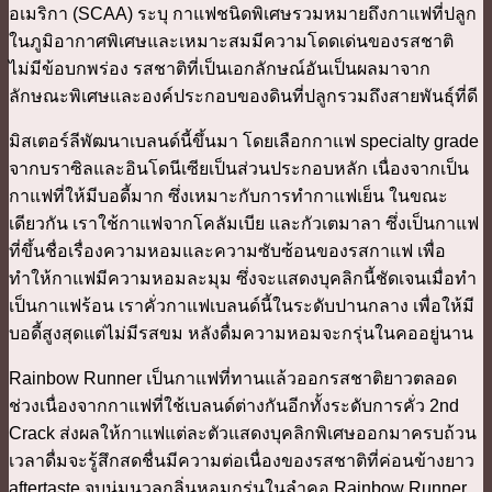
อเมริกา (SCAA) ระบุ กาแฟชนิดพิเศษรวมหมายถึงกาแฟที่ปลูก
ในภูมิอากาศพิเศษและเหมาะสมมีความโดดเด่นของรสชาติ
ไม่มีข้อบกพร่อง รสชาติที่เป็นเอกลักษณ์อันเป็นผลมาจาก
ลักษณะพิเศษและองค์ประกอบของดินที่ปลูกรวมถึงสายพันธุ์ที่ดี
มิสเตอร์ลีพัฒนาเบลนด์นี้ขึ้นมา โดยเลือกกาแฟ specialty grade
จากบราซิลและอินโดนีเซียเป็นส่วนประกอบหลัก เนื่องจากเป็น
กาแฟที่ให้มีบอดี้มาก ซึ่งเหมาะกับการทำกาแฟเย็น ในขณะ
เดียวกัน เราใช้กาแฟจากโคลัมเบีย และกัวเตมาลา ซึ่งเป็นกาแฟ
ที่ขึ้นชื่อเรื่องความหอมและความซับซ้อนของรสกาแฟ เพื่อ
ทำให้กาแฟมีความหอมละมุม ซึ่งจะแสดงบุคลิกนี้ชัดเจนเมื่อทำ
เป็นกาแฟร้อน เราคั่วกาแฟเบลนด์นี้ในระดับปานกลาง เพื่อให้มี
บอดี้สูงสุดแต่ไม่มีรสขม หลังดื่มความหอมจะกรุ่นในคออยู่นาน
Rainbow Runner เป็นกาแฟที่ทานแล้วออกรสชาติยาวตลอด
ช่วงเนื่องจากกาแฟที่ใช้เบลนด์ต่างกันอีกทั้งระดับการคั่ว 2nd
Crack ส่งผลให้กาแฟแต่ละตัวแสดงบุคลิกพิเศษออกมาครบถ้วน
เวลาดื่มจะรู้สึกสดชื่นมีความต่อเนื่องของรสชาติที่ค่อนข้างยาว
aftertaste จบนุ่มนวลกลิ่นหอมกรุ่นในลำคอ Rainbow Runner