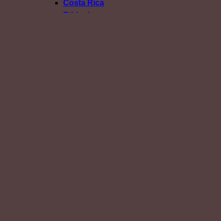
Costa Rica
Ethiopia
Honduras
Kenya
Malawi
Myanmar
Thailand
Blend
Medium Light Roast
Single Origin
Blend
Medium Roast
Single Origin
Blend
Medium Dark Roast
Dark Roast
Confirm Payment
เข้าสู่ระบบ