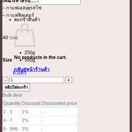
เหมาะสำหรับ
ค้นหา:
through
– กาแฟเอสเพรสโซ่
590.00 ฿
– กาแฟฟิลเตอร์
ตะกร้าสินค้า
Vanilla Blend
40
Sold
250g
No products in the cart.
Size
500g
กลับสู่หน้าร้านค้า
ล้างค่า
จำนวน
Vanilla
หยิบใส่ตะกร้า
Blend
Bulk deal
ชิ้น
Quantity
Discount
Discounted price
2 - 3
1%
-
4 - 7
2%
-
8 - 999
3%
-