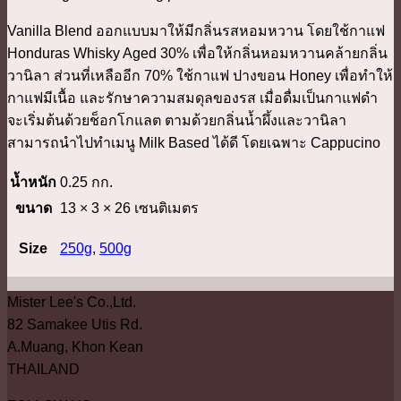
Vanilla Blend ออกแบบมาให้มีกลิ่นรสหอมหวาน โดยใช้กาแฟ
Honduras Whisky Aged 30% เพื่อให้กลิ่นหอมหวานคล้ายกลิ่น
วานิลา ส่วนที่เหลืออีก 70% ใช้กาแฟ ปางขอน Honey เพื่อทำให้
กาแฟมีเนื้อ และรักษาความสมดุลของรส เมื่อดื่มเป็นกาแฟดำ
จะเริ่มต้นด้วยช็อกโกแลต ตามด้วยกลิ่นน้ำผึ้งและวานิลา
สามารถนำไปทำเมนู Milk Based ได้ดี โดยเฉพาะ Cappucino
น้ำหนัก
0.25 กก.
ขนาด
13 × 3 × 26 เซนติเมตร
Size
250g
,
500g
Mister Lee's Co.,Ltd.
82 Samakee Utis Rd.
A.Muang, Khon Kean
THAILAND