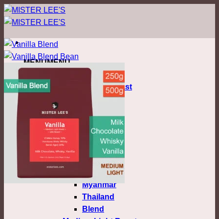
ข้าม
ไป
ยัง
เนื้อหา
MENU
MENU
Coffee
Nordic Filter Roast
Light Roast
Colombia
Costa Rica
Ethiopia
Honduras
Kenya
Malawi
Myanmar
Thailand
Blend