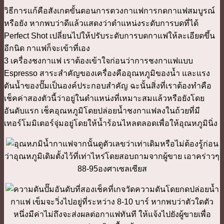
วิธีการแก้คือสังเกตขั้นตอนการตวงกาแฟการกดกาแฟสมบูรณ์
หรือยัง หากพบว่าดีแล้วแสดงว่าตำแหน่งระดับการบดที่ได้
Perfect Shot เปลี่ยนไปให้ปรับระดับการบดกาแฟให้ละเอียดขึ้น
อีกนิด กาแฟก็จะเข้าที่เอง
3 เครื่องชงกาแฟ เราต้องเข้าใจก่อนว่าการชงกาแฟแบบ
Espresso สาระสำคัญของเครื่องคืออุณหภูมิของน้ำ และแรง
ดันน้ำของปั๊มเป็นองค์ประกอบสำคัญ ฉะนั้นสิ่งที่เราต้องทำคือ
เช็คค่าสองตัวนี้ว่าอยู่ในตำแหน่งที่เหมาะสมแล้วหรือยังโดย
อันดับแรก เช็คอุณหภูมิโดยปล่อยน้ำชงกาแฟลงในถ้วยที่มี
เทอร์โมมิเตอร์จุ่มอยู่โดยให้น้ำร้อนไหลตลอดเพื่อให้อุณหภูมินิ่ง
จากนั้นดูตัวเลขว่าเท่าเดิมหรือไม่ต้องรู้ก่อน
ว่าอุณหภูมิเดิมตั้งไว้ที่เท่าไหร่โดยสอบถามจากผู้ขาย เอาคร่าวๆ
88-95องศาเซลเซียส
อันดับที่สองเช็คที่เกจวัดความดันโดยกดปล่อยน้ำ
กาแฟ เข็มจะวิ่งไปอยู่ที่ระหว่าง 8-10 บาร์ หากพบว่าตัวใดตัว
หนึ่งมีค่าไม่ถึงจะส่งผลต่อกาแฟทันที ให้แจ้งไปยังผู้ขายเพื่อ