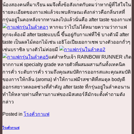
น้องสองคนที่มาเรียน ผมจึงตั้งข้อสังเกตกับดมว่าหากผู้ที่ใส่ใจใน
รายละเอียดของกาแฟแล้วจะพบลักษณะดังกล่าวคือกลิ่นรสที่
กรุ่นอยู่ในคอหลังจากทานลงไปแล้วนั่นคือ after taste ของกาแฟ
หากจะว่าไปไม่ได้หมายความว่ากาแฟ
ทุกจะต้องมี after tasteแบบนี้ ขึ้นอยู่กับกาแฟที่ใช้ บางตัวมี after
taste เป็นผลไม้ดอกไม้เช่น เอธิโอเปียเยอกาเชพ บางตัวออกถั่วๆ
เช่นบราซิล บางตัวไม่ค่อยมี
แต่สำหรับเจ้า RAINBOW RUNNER เกิด
จากกาแฟ specialty grade หลายตัวที่ผสมผสานกันทั้งเทคนิค
การคั่ว ระดับการคั่ว รวมถึงคุณสมบัติการออกรสและคุณสมบัติ
ของการให้กลิ่น (aroma) ทำให้กาแฟมีรสชาติที่สมดุล bodyดี
ออกรสยาวตลอดช่วงที่สำคัญ after taste ที่กรุ่นอยู่ในลำคอนาน
ทำให้หลายท่านที่ทานกาแฟของมิสเตอร์ลีมักจะตั้งคำถามดัง
กล่าว
Posted in
โรงคั่วกาแฟ
โรงคั่วกาแฟ