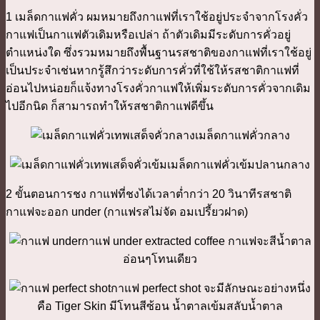
1 เมล็ดกาแฟคั่ว ผมหมายถึงกาแฟที่เราใช้อยู่ประจำจากโรงคั่ว
กาแฟเป็นกาแฟตัวเดิมหรือเปล่า ถ้าตัวเดิมมีระดับการคั่วอยู่
ตำแหน่งใด ซึ่งรวมหมายถึงพื้นฐานรสชาติของกาแฟที่เราใช้อยู่
เป็นประจำเช่นหากรู้สึกว่าระดับการคั่วที่ใช้ให้รสชาติกาแฟที่
อ่อนไปหน่อยก็แจ้งทางโรงคั่วกาแฟให้เพิ่มระดับการคั่วจากเดิม
ไปอีกนิด ก็สามารถทำให้รสชาติกาแฟดีขึ้น
เมล็ดกาแฟคั่วกลาง
เมล็ดกาแฟคั่วเข้มปลานกลาง
2 ขั้นตอนการชง กาแฟที่ชงได้เวลาต่ำกว่า 20 วินาทีรสชาติ
กาแฟจะออก under (กาแฟรสไม่จัด อมเปรี้ยวฝาด)
กาแฟ under extracted coffee กาแฟจะสีน้ำตาล
อ่อนๆโทนเดียว
กาแฟ perfect shot จะมีลักษณะอย่างหนึ่ง
คือ Tiger Skin มีโทนสีซ้อน น้ำตาลเข้มสลับน้ำตาล