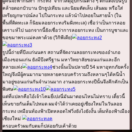
ผู้คนจะพากันทำ “กระทง” จากวัสดุอุปกรณ์ต่าง ๆ ตกแต่งเป็นรูป
คล้ายดอกบัวบาน ปักธูปเทียน และนิยมตัดเล็บ เส้นผม หรือใส่
เหรียญกษาปณ์ลง ไปในกระทง แล้วนำไปลอยในสายน้ำ (ใน
พื้นที่ติดทะเล ก็นิยมลอยกระทงริมฝั่งทะเล) เชื่อว่าเป็นการลอย
เคราะห์ไป นอกจากนี้ยังเชื่อว่าการลอยกระทง เป็นการบูชาและ
ขอขมาพระแม่คงคาด้วย (วิกิพีเดีย)
รูปนี้ถ่ายที่บึงแก่นนคร สถานที่จัดงานลอยกระทงของอำเภอ
เมืองขอนแก่น ยังมีบึงศรีฐาน มหาวิทยาลัยขอนแก่นและอีก
หลายแห่ง
ช่วงนั้นเป็นปลายปี 54 มหาอุทกภัยครั้ง
ใหญ่จึงมีผู้คนมากมายหลายครอบครัวรวมถึงหลานๆได้หนีน้ำ
มาอยู่ขอนแก่นกันจำนวนมาก งานลอยกระทงปีนั้นจึงคึกคักเป็น
พิเศษ
แต่ที่แปลกคือไอ้เจ้าโคมยี่เปงนี่มันมาตอนไหนไม่ทราบ เดี๋ยวนี้
เห็นขายกันเต็มไปหมด ผมจำได้ว่าเคยอยู่เชียงใหม่ในวันลอย
กระทง เหมือนท้องฟ้าเปิดหลอดไฟวิ่งยังไงยังงั้น เต็มท้องฟ้าเมือง
เชียงใหม่
ครอบครัวผมกับดมก็ปล่อยกับเค้าด้วย