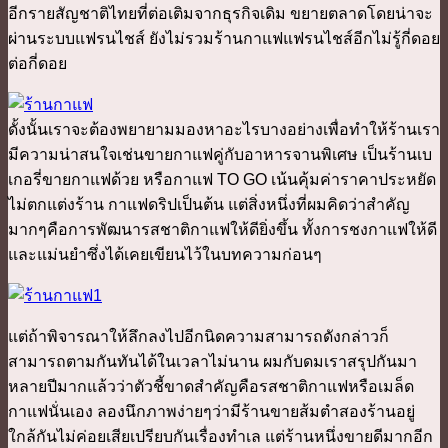
อีกรายสัญชาติไทยที่ต่อเติมจากธุรกิจเดิม ขยายตลาดโดยน่าจะ
ผ่านระบบแฟรนไชส์ ยังไม่รวมร้านกาแฟแฟรนไชส์อีกไม่รู้กี่ดอย
ต่อกี่ดอย
ดั้งนั้นเราจะต้องพยายามมองหาอะไรบางอย่างเพื่อทำให้ร้านเรา
มีความน่าสนใจเช่นขายกาแฟคู่กับอาหารจานพิเศษ เป็นร้านเบ
เกอรี่ขายกาแฟด้วย หรือกาแฟ TO GO เน้นคุ้มค่าราคาประหยัด
ไม่ตกแต่งร้าน กาแฟดริปเป็นต้น แต่สิ่งหนึ่งที่ผมคิดว่าสำคัญ
มากๆคือการพัฒนารสชาติกาแฟให้ดียิ่งขึ้น ทั้งการชงกาแฟให้ดี
และแม่นยำซึ่งได้เคยเขียนไว้ในบทความก่อนๆ
แต่ถ้าพิจารณาให้ลึกลงไปอีกนิดความสามารถดังกล่าวก็
สามารถตามกันทันได้ในเวลาไม่นาน ผมกับดมเราสรุปกันมา
หลายปีมากแล้วว่าตัวชี้ขาดสำคัญคือรสชาติกาแฟหรือเมล็ด
กาแฟนั่นเอง ลองนึกภาพง่ายๆว่ามีร้านขายส้มตำสองร้านอยู่
ใกล้กันไม่ค่อยเสียเปรียบกันเรื่องทำเล แต่ร้านหนึ่งขายดีมากอีก