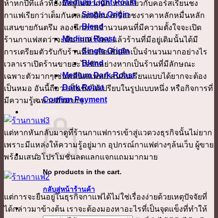
Medium Light Roast
ห้าหกปีที่แล้วที่ยังมีอยู่ไม่มากนัก หากเกี่ยวกับคอร์สเรียนชง
Single Origin
กาแฟเรียกว่าเต็มกันตลอดเดือน เครื่องชงราคาหลักหมื่นหลัก
Blend
แสนขายกันตรึม ลองนึกภาพจำนวนคนที่มีความตั้งใจจะเปิด
Medium Roast
ร้านกาแฟสดว่าจะมีมากเท่าไหร่ แล้วร้านที่มีอยู่เดิมนั้นได้มี
Single Origin
การเตรียมตัวรับกับร้านที่จะเปิดเพิ่มอีกเป็นจำนวนมากอย่างไร
Blend
เวลาเราเปิดร้านขายอะไรซักอย่างหากเป็นร้านที่มีลักษณะ
Medium Dark Roast
เฉพาะตัวมากๆเช่นคลีนิคแพทย์ คนอื่นเรียนแบบได้ยากจะต้อง
Dark Roast
เป็นหมอ อันนี้ถือว่าเป็นข้อได้เปรียบในรูปแบบหนึ่ง หรือกิจการที่
Confirm Payment
มีความรู้เฉพาะตัวมากๆ
เข้าสู่ระบบ
แต่หากหันกลับมาดูที่ร้านกาแฟการเข้าสู่แวดวงธุรกิจนั้นไม่ยาก
เพราะมีแหล่งให้ความรู้อยู่มาก อุปกรณ์กาแฟต่างๆล้นเว็บ ผู้ขาย
พร้อมเสนอโปรโมชั่นลดแลกแจกแถมมากมาย
No products in the cart.
กลับสู่หน้าร้านค้า
แต่การจะยืนอยู่ในธุรกิจกาแฟได้ไม่ใช่เรื่องง่ายด้วยเหตุปัจจัยที่
ได้กล่าวมาข้างต้น เราจะต้องมองหาอะไรที่เป็นจุดแข็งที่ทำให้