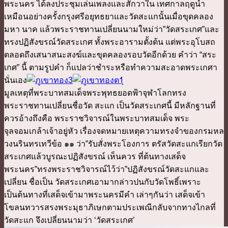
พระนคร ได้ลงประชุมเล่นเพลงและสักวาใน เทศกาลฤดูน้ำ
เหมือนอย่างครั้งกรุงศรีอยุทธยาและวัดสะแกนั้นเมื่อขุดคลอง
มหา นาค แล้วพระราชทานเปลี่ยนนามใหม่ว่า”วัดสระเกศ”และ
ทรงปฏิสังขรณ์วัดสระเกศ ทั้งพระอารามตั้งต้น แต่พระอุโบสถ
ตลอดถึงเสนาสนะสงฆ์และขุดคลองรอบวัดอีกด้วย คำว่า “สระ
เกศ” นี้ ตามรูปคำ ก็แปลว่าชำระหรือทำความสะอาดพระเกศา
นั่นเอง
มูลเหตุที่พระบาทสมเด็จพระพุทธยอดฟ้าจุฬาโลกทรง
พระราชทานเปลี่ยนชื่อวัด สะแก เป็นวัดสระเกศนี้ มีหลักฐานที่
ควรอ้างถึงคือ พระราชวิจารณ์ในพระบาทสมเด็จ พระ
จุลจอมเกล้าเจ้าอยู่หัว เรื่องจดหมายเหตุความทรงจำของกรมหล
วงนรินทรเทวีข้อ ๑๑ ว่า”รับสั่งพระโองการ ตรัสวัดสะแกเรียกวัด
สระเกศแล้วบูรณะปฏิสังขรณ์ เห็นควร ที่ต้นทางเสด็จ
พระนคร”ทรงพระราชวิจารณ์ไว้ว่า”ปฏิสังขรณ์วัดสะแกและ
เปลี่ยน ชื่อเป็น วัดสระเกศเอามากล่าวปนกับวัดโพธิ์เพราะ
เป็นต้นทางที่เสด็จเข้ามาพระนครมีคำ เล่าๆกันว่า เสด็จเข้า
โขลนทวารสรงพระมุธาภิเษกตามประเพณีกลับจากทางไกลที่
วัดสะแก จึงเปลี่ยนนามว่า ‘วัดสระเกศ’