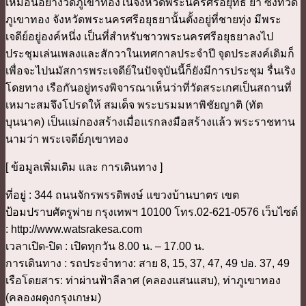
เหมือนอย่างวัดภูเขาทองในจังหวัดพระนครศรีอยุทธ ยา ซึ่งที่วัด
ภูเขาทอง จังหวัดพระนครศรีอยุธยานั้นตั้งอยู่ที่ชายทุ่ง มีพระ
เจดีย์อยู่องค์หนึ่ง เป็นที่สำหรับชาวพระนครศรีอยุธยาลงไป
ประชุมเล่นเพลงและสักวาในเทศกาลประจำปี จุดประสงค์เดิมก็
เพื่อจะไปนมัสการพระเจดีย์ในปัจจุบันนี้ก็ยังมีการประชุม รื่นเริง
โดยทาง เรือกันอยู่ทรงพิจารณาเห็นว่าที่วัดสระเกศเป็นสถานที่
เหมาะสมจึงโปรดให้ สมเด็จ พระบรมมหาพิชัยญาติ (ทัต
บุนนาค) เป็นแม่กองสร้างเมื่อแรกลงมือสร้างแล้ว พระราชทาน
นามว่า พระเจดีย์ภุเขาทอง
[ ข้อมูลเพิ่มเติม และ การเดินทาง ]
ที่อยู่ : 344 ถนนจักรพรรดิพงษ์ แขวงบ้านบาตร เขต
ป้อมปราบศัตรูพ่าย กรุงเทพฯ 10100 โทร.02-621-0576 เว็บไซต์
: http://www.watsrakesa.com
เวลาเปิด-ปิด : เปิดทุกวัน 8.00 น. – 17.00 น.
การเดินทาง : รถประจำทาง: สาย 8, 15, 37, 47, 49 ปอ. 37, 49
เรือโดยสาร: ท่าผ่านฟ้าลีลาศ (คลองแสนแสบ), ท่าภูเขาทอง
(คลองผดุงกรุงเกษม)