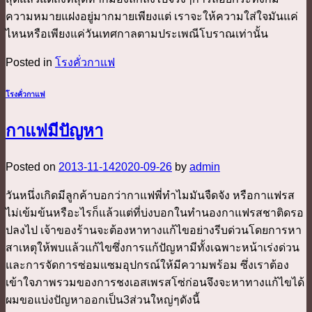
ความหมายแฝงอยู่มากมายเพียงแต่ เราจะให้ความใส่ใจมันแค่
ไหนหรือเพียงแค่วันเทศกาลตามประเพณีโบราณเท่านั้น
Posted in
โรงคั่วกาแฟ
โรงคั่วกาแฟ
กาแฟมีปัญหา
Posted on
2013-11-14
2020-09-26
by
admin
วันหนึ่งเกิดมีลูกค้าบอกว่ากาแฟพี่ทำไมมันจืดจัง หรือกาแฟรส
ไม่เข้มข้นหรือะไรก็แล้วแต่ที่บ่งบอกในทำนองกาแฟรสชาติดรอ
ปลงไป เจ้าของร้านจะต้องหาทางแก้ไขอย่างรีบด่วนโดยการหา
สาเหตุให้พบแล้วแก้ไขซึ่งการแก้ปัญหามีทั้งเฉพาะหน้าเร่งด่วน
และการจัดการซ่อมแซมอุปกรณ์ให้มีความพร้อม ซึ่งเราต้อง
เข้าใจภาพรวมของการชงเอสเพรสโซ่ก่อนจึงจะหาทางแก้ไขได้
ผมขอแบ่งปัญหาออกเป็น3ส่วนใหญ่ๆดังนี้