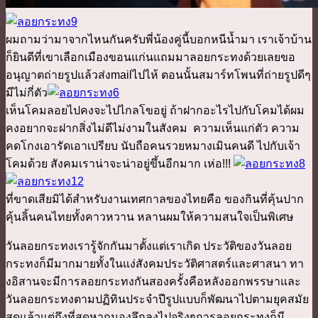
ผมถามว่ามาจากไหนกันครับพี่น้องคู่นี้บอกหนีน้ำมา เราเจ้าบ้าน
ก็ยินดีที่เขาเลือกเมืองขอนแก่นแถมมาลอยกระทงด้วยเลยขอ
อนุญาตถ่ายรูปแล้วส่งmailไปไห้ ตอนนั้นสมาร์ทโพนที่ถ่ายรูปดีๆ
มีไม่กี่ตัว
เห็นโคมลอยไปคงจะไปไกลโขอยู่ ถ้าฝากอะไรไปกับโคมได้ผม
คงอยากจะฝากสิ่งไม่ดีไม่งามในสังคม ความเห็นแก่ตัว ความ
คดโกงเอารัดเอาเปรียบ นับถือคนรวยหมางเมินคนดี ไปกับเจ้า
โคมด้วย สังคมเราน่าจะน่าอยู่ขึ้นอีกมาก เห่อ!!!
ที่ขาดเสียมิได้สำหรับงานเทศกาลของไทยคือ ของกินที่คุ้นปาก
คุ้นลิ้นคนไทยทั้งคาวหวาน หลานผมให้ความสนใจเป็นพิเศษ
วันลอยกระทงเรารู้จักกันมาตั้งแต่เราเกิด ประวัติของวันลอย
กระทงก็มีมากมายทั้งในแง่สังคมประวัติศาสตร์และศาสนา ทา
งอิสานจะมีการลอยกระทงกันสองครั้งคือหลังออกพรรษาและ
วันลอยกระทงตามปฏิทินประจำปีรูปแบบก็พัฒนาไปตามยุคสมัย
สุดแล้วแต่ถึงที่สุดหากมองลึกลงไปจริงๆการลอยกระทงก็มี