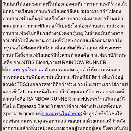
วันก่อนได้สอนชงกาแฟให้น้องสองคนที่มาทานกาแฟที่ร้านแล้ว
นัดหมายเรียนชงกาแฟกับมิสเตอร์ลีเลย ผมถามเขาว่าไปลอง
ทานกาแฟร้านอื่นๆบ้างหรือยังเขาบอกว่านั่งมาหลายร้านแล้ว
ผมเลยถามว่ากาแฟมิสเตอร์ลีเป็นยังไง น้องเค้าบอกว่าหลังจาก
ทานกาแฟลงไปกลิ่นรสต่างๆยังคงกรุ่นอยู่ในลำคอมันต่างจาก
กาแฟทั่วไปที่เคยทาน กาแฟทั่วไปจะออกรสแล้วตอนปลายไม่
กรุ่น พอได้ฟังผมก็นึกถึงว่าเมื่ออาทิตย์ที่แล้วลูกค้าที่กรุงเทพฯ
ท่านหนึ่งสั่งกาแฟมิสเตอร์ลีทั้งสามตัวเลยคือ กาแฟอราบิก้าเทพ
เสด็จ,กาแฟTBS Blend,กาแฟ RAINBOW RUNNER
ตัวแรกเทพเสด็จลูกค้าให้ความเห็นจาก
การทดสอบกับพี่น้องว่ามันเป็นกาแฟไทยที่มีมิติกว่าที่แกใช้อยู่
ส่วนตัวTBSมันออกรสชาติดีกว่าช่วงยาว เป็นเพราะเราใส่กาแฟ
นอกเข้าไปจำนวนหนึ่งโดยคำนึงถึงคุณสมบัติการออกรส แต่ที่
น่าสนใจคือ RAINBOW RUNNER กาแฟประจำร้านมิสเตอร์ลี
ซึ่งเป็น Espresso Blend โดยเราใช้กาแฟต่างประเทศทั้งหมด
(specialty grade)
ซึ่งลูกค้าซื้อไว้ชงให้
คุณพ่อทานเพราะคุณพ่อทานแล้วชอบมากด้วยเหตุผลที่ว่าหลัง
จากทานแล้วกลิ่นรสยังหอมอบอวลอยู่ในคออยู่เลย ซึ่งตรงกันกับ