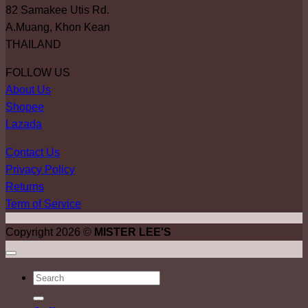
82 Samakee Utis Rd.
A.Muang, Khon Kean
THAILAND
FOLLOW US
About Us
Shopee
Lazada
Contact Us
Privacy Policy
Returns
Term of Service
Copyright 2026 ©
MISTER LEE'S
ค้นหา: