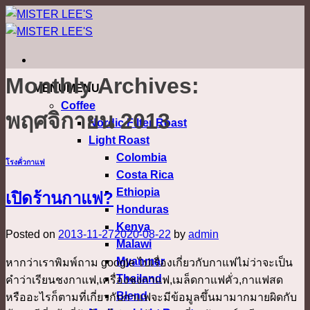
ข้าม
ไป
ยัง
เนื้อหา
Monthly Archives:
MENU
MENU
Coffee
พฤศจิกายน 2013
Nordic Filter Roast
Light Roast
Colombia
โรงคั่วกาแฟ
Costa Rica
Ethiopia
เปิดร้านกาแฟ?
Honduras
Kenya
Posted on
2013-11-27
2020-08-22
by
admin
Malawi
Myanmar
หากว่าเราพิมพ์ถาม google ไปเรื่องเกี่ยวกับกาแฟไม่ว่าจะเป็น
Thailand
คำว่าเรียนชงกาแฟ,เครื่องชงกาแฟ,เมล็ดกาแฟคั่ว,กาแฟสด
Blend
หรืออะไรก็ตามที่เกี่ยวกับกาแฟจะมีข้อมูลขึ้นมามากมายผิดกับ