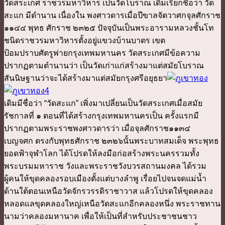
วัดสระเกศ ราชวรมหาวิหาร เป็นวัดโบราณ เดิมเรียกชื่อว่า วัด
สะแก มีตำนาน เนื่องใน พงศาวดารเมื่อปีขาลจัตวาศกจุลศักราช
๑๑๔๔ พุทธ ศักราช ๒๓๒๕ ปัจจุบันเป็นพระอารามหลวงชั้นโท
ชนิดราชวรมหาวิหารตั้งอยู่แขวงบ้านบาตร เขต
ป้อมปราบศัตรูพ่ายกรุงเทพมหานคร วัดสระเกศมีข้อความ
ปรากฏตามตำนานว่า เป็นวัดเก่าแก่สร้างมาแต่สมัยโบราณ
สันนิษฐานว่าจะได้สร้างมาแต่สมัยกรุงศรีอยุธยา
เดิมมีชื่อว่า “วัดสะแก” เพิ่งมาเปลี่ยนเป็นวัดสระเกศเมื่อสมัย
รัชกาลที่ ๑ ตอนที่ได้สร้างกรุงเทพมหานครเป็น ครั้งแรกมี
ปรากฏตามพระราชพงศาวดารว่า เมื่อจุลศักราช๑๑๓๔
เบญจศก ตรงกับพุทธศักราช ๒๓๒๖นั้นพระบาทสมเด็จ พระพุทธ
ยอดฟ้าจุฬาโลก ได้โปรดให้ลงมือก่อสร้างพระนครรวมทั้ง
พระบรมมหาราช วังและพระราชวังบวรสถานมงคล ได้รวม
ผู้คนให้ขุดคลองรอบเมืองตั้งแต่บางลำพู เรื่อยไปจนจดแม่น้ำ
ด้านใต้ตอนเหนือวัดจักรวรรดิราชาวาส แล้วโปรดให้ขุดคลอง
หลอดแลขุดคลองใหญ่เหนือวัดสะแกอีกคลองหนึ่ง พระราชทาน
นามว่าคลองมหานาค เพื่อให้เป็นที่สำหรับประชาชนชาว