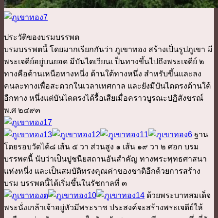
ประวัติของบรมบรรพต
บรมบรรพตนี้ โดยมากเรียกกันว่า ภูเขาทอง สร้างเป็นรูปภูเขา มี
พระเจดีย์อยู่บนยอด มีบันไดเวียนเ ป็นทางขึ้นไปถึงพระเจดีย์ ๒
ทางคือด้านเหนือทางหนึ่ง ด้านใต้ทางหนึ่ง สำหรับขึ้นและลง
คนละทางเพื่อสะดวกในเวลาเทศกาล และยังมีบันไดตรงด้านใต้
อีกทาง หนึ่งแต่บันไดตรงได้รื้อเสียเมื่อคราวบูรณะปฏิสังขรณ์
พ.ศ ๒๔๙๓
ฐาน
โดยรอบวัดได้๘ เส้น ๕ วา ส่วนสูง ๑ เส้น ๑๙ วา ๒ ศอก บรม
บรรพตนี้ นับว่าเป็นปูชนียสถานอันสำคัญ ทางพระพุทธศาสนา
แห่งหนึ่ง และเป็นสมบัติทรงคุณค่าของชาติอีกด้วยการสร้าง
บรม บรรพตนี้ได้เริ่มขึ้นในรัชกาลที่ ๓
ด้วยพระบาทสมเด็จ
พระนั่งเกล้าเจ้าอยู่หัวมีพระราช ประสงค์จะสร้างพระเจดีย์ให้