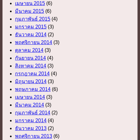
เมษายน 2015
(6)
มีนาคม 2015
(6)
กุมภาพันธ์ 2015
(4)
มกราคม 2015
(3)
ธันวาคม 2014
(2)
พฤศจิกายน 2014
(3)
ตุลาคม 2014
(3)
กันยายน 2014
(4)
สิงหาคม 2014
(3)
กรกฎาคม 2014
(4)
มิถุนายน 2014
(3)
พฤษภาคม 2014
(6)
เมษายน 2014
(3)
มีนาคม 2014
(3)
กุมภาพันธ์ 2014
(2)
มกราคม 2014
(4)
ธันวาคม 2013
(2)
พฤศจิกายน 2013
(6)