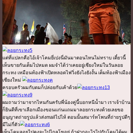
แต่ที่แปลกคือไอ้เจ้าโคมยี่เปงนี่มันมาตอนไหนไม่ทราบ เดี๋ยวนี้
เห็นขายกันเต็มไปหมด ผมจำได้ว่าเคยอยู่เชียงใหม่ในวันลอย
กระทง เหมือนท้องฟ้าเปิดหลอดไฟวิ่งยังไงยังงั้น เต็มท้องฟ้าเมือง
เชียงใหม่
ครอบครัวผมกับดมก็ปล่อยกับเค้าด้วย
ผมถามว่ามาจากไหนกันครับพี่น้องคู่นี้บอกหนีน้ำมา เราเจ้าบ้าน
ก็ยินดีที่เขาเลือกเมืองขอนแก่นแถมมาลอยกระทงด้วยเลยขอ
อนุญาตถ่ายรูปแล้วส่งmailไปไห้ ตอนนั้นสมาร์ทโพนที่ถ่ายรูปดีๆ
มีไม่กี่ตัว
เห็นโคมลอยไปคงจะไปไกลโขอยู่ ถ้าฝากอะไรไปกับโคมได้ผม