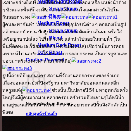
Medium Light Roast
เฉพาะอย่างยิ่งบริเวณที่ติดกับแม่น้ำ ลำคลอง หรือ แหล่งน้ำต่าง
Single Origin
ๆ ซึ่งแต่ละพื้นที่ก็จะมีเอกลักษณ์ที่น่าสนใจแตกต่างกันไปใน
Blend
วันลอยกระทง
Medium Roast
ผู้คนจะพากันทำ “กระทง” จากวัสดุอุปกรณ์ต่าง ๆ ตกแต่งเป็นรูป
Single Origin
คล้ายดอกบัวบาน ปักธูปเทียน และนิยมตัดเล็บ เส้นผม หรือใส่
Blend
เหรียญกษาปณ์ลง ไปในกระทง แล้วนำไปลอยในสายน้ำ (ใน
Medium Dark Roast
พื้นที่ติดทะเล ก็นิยมลอยกระทงริมฝั่งทะเล) เชื่อว่าเป็นการลอย
Dark Roast
เคราะห์ไป นอกจากนี้ยังเชื่อว่าการลอยกระทง เป็นการบูชาและ
Confirm Payment
ขอขมาพระแม่คงคาด้วย (วิกิพีเดีย)
เข้าสู่ระบบ
รูปนี้ถ่ายที่บึงแก่นนคร สถานที่จัดงานลอยกระทงของอำเภอ
เมืองขอนแก่น ยังมีบึงศรีฐาน มหาวิทยาลัยขอนแก่นและอีก
หลายแห่ง
ช่วงนั้นเป็นปลายปี 54 มหาอุทกภัยครั้ง
ใหญ่จึงมีผู้คนมากมายหลายครอบครัวรวมถึงหลานๆได้หนีน้ำ
No products in the cart.
มาอยู่ขอนแก่นกันจำนวนมาก งานลอยกระทงปีนั้นจึงคึกคักเป็น
พิเศษ
กลับสู่หน้าร้านค้า