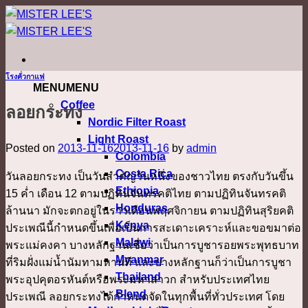
ข้าม
ไป
ยัง
เนื้อหา
โรงคั่วกาแฟ
MENU
MENU
Coffee
ลอยกระทง
Nordic Filter Roast
Light Roast
Posted on
2013-11-16
2013-11-16
by
admin
Colombia
Costa Rica
วันลอยกระทง เป็นวันสำคัญวันหนึ่งของชาวไทย ตรงกับวันขึ้น
Ethiopia
15 ค่ำ เดือน 12 ตามปฏิทินจันทรคติไทย ตามปฏิทินจันทรคติ
Honduras
ล้านนา มักจะตกอยู่ในราวเดือนพฤศจิกายน ตามปฏิทินสุริยคติ
Kenya
ประเพณีนี้กำหนดขึ้นเพื่อเป็นการสะเดาะเคราะห์และขอขมาต่อ
Malawi
พระแม่คงคา บางหลักฐานเชื่อว่าเป็นการบูชารอยพระพุทธบาท
Myanmar
ที่ริมฝั่งแม่น้ำนัมทามหานที และบางหลักฐานก็ว่าเป็นการบูชา
Thailand
พระอุปคุตอรหันต์หรือพระมหาสาวก สำหรับประเทศไทย
Blend
ประเพณี ลอยกระทงได้กำหนดจัดในทุกพื้นที่ทั่วประเทศ โดย