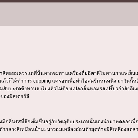
าลีพอสมควรแต่ที่นั้นหากจะทานเครื่องดื่มอิตาลีไม่ทานกาแฟเย็นเค้า
งที่แล้วก็ได้ทำการ cupping แครอทเพื่อทำไอศครีมหนหนึ่ง มาวันน
ับปะรดซึ่งทานลงไปแล้วไม่ต้องแปลกลิ่นหอมรสเปรี้ยวกำลังดีแต่ที
ฟของมิสเตอร์ลี
กลิ่นรสที่ลึกเต็มขึ้นอยู่กับวัตถุดิบประเภทนั้นเองนำมาทดลองเพื่อ
่อนตัวกลางสีเหมือนน้ำมะนาวอมเหลืองอ่อนตัวสุดท้ายมีสีเหลืองสดส