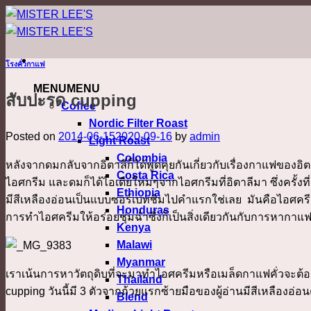
ข้าม
ไป
ยัง
โรงคั่วกาแฟ
เนื้อหา
MENU
MENU
สับปะรด cupping
Coffee
Nordic Filter Roast
Posted on
2014-06-15
2020-09-16
by
admin
Light Roast
Colombia
หลังจากดมกลับจากอิตาลีก็ได้พูดคุยกันเกี่ยวกับเรื่องกาแฟของอิต
Costa Rica
ไอศกรีม และดมก็ได้ไอเดียใหม่ๆจากไอศกรีมที่อิตาลีมา ซึ่งครั้
Ethiopia
มีสีเหลืองอ่อนเป็นแบบซอร์เบทชิมไปคำแรกใช่เลย มันคือไอศครีมส
Honduras
การทำไอศครีมให้อร่อยชุ่มฉ่ำซึ่งก็เป็นสิ่งเดียวกันกับการหากาแ
Kenya
Malawi
Myanmar
เราเน้นการหาวัตถุดิบที่จะมาทำไอศครีมหรือเมล็ดกาแฟคั่วจะต้องมี
Thailand
cupping วันนี้มี 3 ตัวจากถ้วยแรกซ้ายมือของผู้อ่านมีสีเหลืองอ
Blend