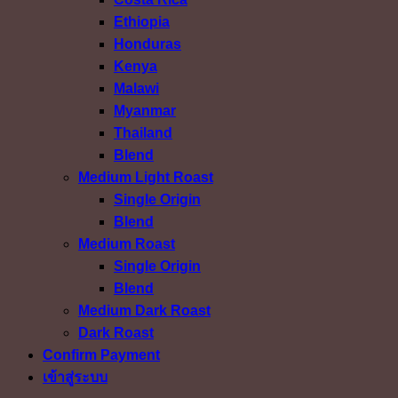
Ethiopia
Honduras
Kenya
Malawi
Myanmar
Thailand
Blend
Medium Light Roast
Single Origin
Blend
Medium Roast
Single Origin
Blend
Medium Dark Roast
Dark Roast
Confirm Payment
เข้าสู่ระบบ