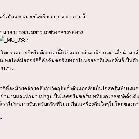
วมันเอง ผมขอไล่เรียงอย่างง่ายๆตามนี้
อดี้ปานกลาง ออกรสยาวแต่ช่วงกลางรสหาย
นๆ โดยรวมอาจดีหรือด้อยกว่านี้ก็ได้แต่เรานำมาพิจารณาเมื่อนำม
ทสไตล์มิสตอร์ลีก็คือชิมซอร์เบทตัวไหนรสชาติและกลิ่นก็เป็นตั
นึกนาน
่ละม้ายคล้ายคลึงกับวัตถุดิบตั้งต้นแต่กลับเป็นไอศครีมที่ปรุงแต
ยมาช้านานและนำมาแปรรูปเป็นไอศครีมซอร์เบทที่ยังคงรสชาติดั้งเดิม
ราไม่สามรถรับรสรับกลิ่นที่ไม่เหมือนเครื่องดื่มใดๆในโลกของก
k
.