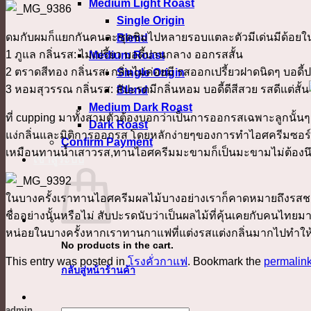
Medium Light Roast
Single Origin
ดมกับผมก็แยกกันคนละชุดชิมไปหลายรอบแตละตัวมีเด่นมีด้อยในตั
Blend
1 ภูแล กลิ่นรส: ไม่เปรี้ยว บอดี้ปานกลาง ออกรสสั้น
Medium Roast
2 ตราดสีทอง กลิ่นรส: กลิ่นไม่ค่อยมี รสออกเปรี้ยวฝาดนิดๆ บ
Single Origin
3 หอมสุวรรณ กลิ่นรส: สัปะรดมีกลิ่นหอม บอดี้ดีสีสวย รสดีแต่สั้น
Blend
Medium Dark Roast
ที่ cupping มาทั้งสามตัวต้องบอกว่าเป็นการออกรสเฉพาะลูกนั้
Dark Roast
แง่กลิ่นและมิติการออกรส โดยหลักง่ายๆของการทำไอศครีมซอร์เบ
Confirm Payment
เหมือนทานน้ำเสาวรส,ทานไอศครีมมะขามก็เป็นมะขามไม่ต้อง
เข้าสู่ระบบ
ในบางครั้งเราทานไอศครีมผลไม้บางอย่างเราก็คาดหมายถึงรสชาติที
ชื่ออย่างนั้นหรือไม่ สับปะรดนับว่าเป็นผลไม้ที่คุ้นเคยกับคนไท
หน่อยในบางครั้งหากเราทานกาแฟที่แต่งรสแต่งกลิ่นมากไปทำให้เ
No products in the cart.
This entry was posted in
โรงคั่วกาแฟ
. Bookmark the
permalin
กลับสู่หน้าร้านค้า
admin