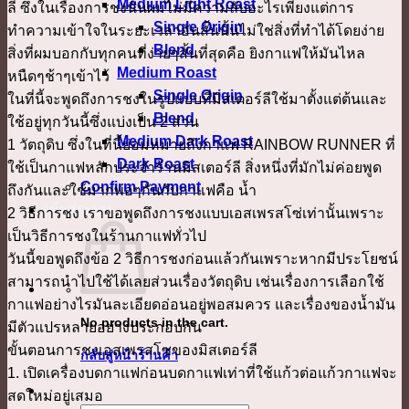
Medium Light Roast
ลี ซึ่งในเรื่องการชงนั้นผมไม่มีความลับอะไรเพียงแต่การ
Single Origin
ทำความเข้าใจในระยะเวลาอันสั้นนั้นไม่ใช่สิ่งที่ทำได้โดยง่าย
Blend
สิ่งที่ผมบอกกับทุกคนที่ง่ายๆสั้นที่สุดคือ ยิงกาแฟให้มันไหล
Medium Roast
หนืดๆช้าๆเข้าไว้
Single Origin
ในที่นี้จะพูดถึงการชงในรูปแบบที่มิสเตอร์ลีใช้มาตั้งแต่ต้นและ
Blend
ใช้อยู่ทุกวันนี้ซึ่งแบ่งเป็น 2 ส่วน
Medium Dark Roast
1 วัตถุดิบ ซึ่งในที่นี้ย่อมหมายถึงกาแฟ RAINBOW RUNNER ที่
Dark Roast
ใช้เป็นกาแฟหลักประจำร้านมิสเตอร์ลี สิ่งหนึ่งที่มักไม่ค่อยพูด
Confirm Payment
ถึงกันและใช้มากพอๆกันกับกาแฟคือ น้ำ
เข้าสู่ระบบ
2 วิธีการชง เราขอพูดถึงการชงแบบเอสเพรสโซ่เท่านั้นเพราะ
เป็นวิธีการชงในร้านกาแฟทั่วไป
วันนี้ขอพูดถึงข้อ 2 วิธีการชงก่อนแล้วกันเพราะหากมีประโยชน์
สามารถนำไปใช้ได้เลยส่วนเรื่องวัตถุดิบ เช่นเรื่องการเลือกใช้
กาแฟอย่างไรมันละเอียดอ่อนอยู่พอสมควร และเรื่องของน้ำมัน
No products in the cart.
มีตัวแปรหลายอย่างประกอบกัน
ขั้นตอนการชงเอสเพรสโซของมิสเตอร์ลี
กลับสู่หน้าร้านค้า
1. เปิดเครื่องบดกาแฟก่อนบดกาแฟเท่าที่ใช้แก้วต่อแก้วกาแฟจะ
สดใหม่อยู่เสมอ