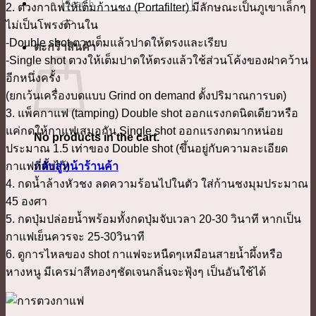
ค้นหา:
2. ตวงกาแฟให้เต็มก้านชง (Portafilter) มีลักษณะเป็นภูเขาเล็กๆ
ไม่เป็นโพรงด้านใน
-Double shot ตวงเต็มแล้วปาดให้ตรงและเรียบ
ตะกร้าสินค้า
-Single shot ตวงให้เต็มปาดให้ตรงแล้วใช้ส่วนโค้งของฝาคว้าน
อีกหนึ่งครั้ง
(ยกเว้นเครื่องบดแบบ Grind on demand ตั้งปริมาณการบด)
3. แพ็คกาแฟ (tamping) Double shot ออกแรงกดนิดเดียวหรือ
แค่กดให้กาแฟเสมอกัน Single shot ออกแรงกดมากหน่อย
No products in the cart.
ประมาณ 1.5 เท่าของ Double shot (ขึ้นอยู่กับความละเอียด
กลับสู่หน้าร้านค้า
กาแฟที่ตั้งไว้)
4. กดน้ำล้างหัวชง ลดความร้อนไปในตัว ใส่ก้านชงมุมประมาณ
45 องศา
5. กดปุ่มปล่อยน้ำพร้อมทั้งกดปุ่มจับเวลา 20-30 วินาที หากเป็น
กาแฟเย็นควรจะ 25-30วินาที
6. ดูการไหลของ shot กาแฟจะหนืดๆเหมือนสายน้ำผึ้งหรือ
หางหนู มีเครม่าสีทองๆชัดเจนกลิ่นจะฟุ้งๆ เป็นอันใช้ได้