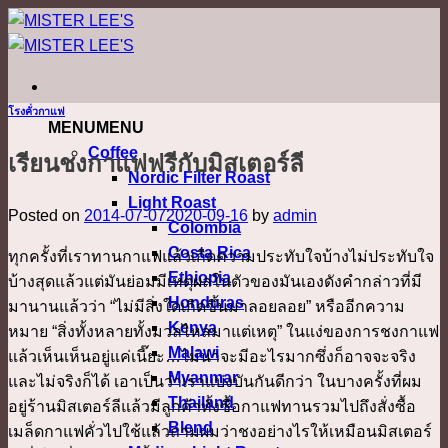
ข้าม
ไป
ยัง
เนื้อหา
โรงคั่วกาแฟ
MENU
MENU
Coffee
เรียนชงกาแฟฟรีกับมิสเตอร์ลี
Nordic Filter Roast
Light Roast
Posted on
2014-07-07
2020-09-16
by
admin
Colombia
Costa Rica
ทุกครั้งที่เราทานกาแฟแล้วเกิดความประทับใจบ้างไม่ประทับใจ
Ethiopia
บ้างสุดแล้วแต่มันย่อมมีเหตุผลในตัวของมันเองดังคำกล่าวที่มี
Honduras
มานานแล้วว่า “ไม่มีสิ่งใดเกิดขึ้นมาลอยลอย” หรืออีกความ
Kenya
หมาย “สิ่งทั้งหลายทั้งมวลไหลมาแต่เหตุ” ในแง่ของการชงกาแฟ
Malawi
แล้วเห็นเห็นอยู่แค่เนี๊ยะ…ไม่น่าจะมีอะไรมากซึ่งก็อาจจะจริง
Myanmar
และไม่จริงก็ได้ เอาเป็นว่าเราแบ่งบันกันดีกว่า ในบางครั้งที่ผม
Thailand
อยู่ร้านมิสเตอร์ลีแล้วมีลูกค้าทั้งซื้อกาแฟทานรวมไปถึงสั่งซื้อ
Blend
เมล็ดกาแฟคั่วไปใช้แล้วถามผมว่าชงอย่างไรให้เหมือนมิสเตอร์