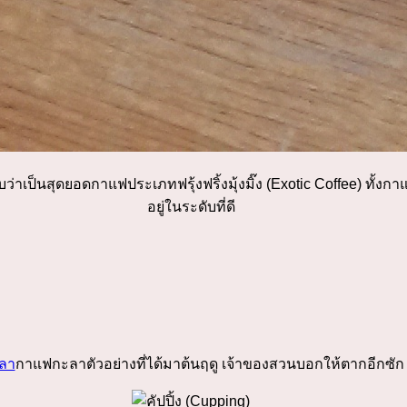
่าเป็นสุดยอดกาแฟประเภทฟรุ้งฟริ้งมุ้งมิ๊ง (Exotic Coffee) ทั้ง
อยู่ในระดับที่ดี
กาแฟกะลาตัวอย่างที่ได้มาต้นฤดู เจ้าของสวนบอกให้ตากอีกซัก 