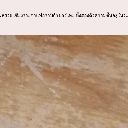
กาแฟอราบิก้าของไทย ทั้งสองตัวความชื้นอยู่ในระด