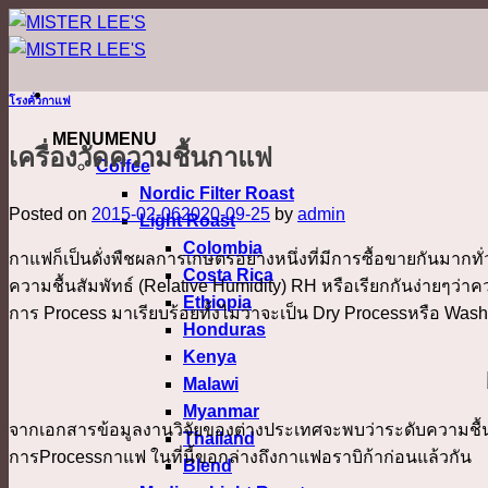
ข้าม
ไป
ยัง
โรงคั่วกาแฟ
เนื้อหา
MENU
MENU
เครื่องวัดความชื้นกาแฟ
Coffee
Nordic Filter Roast
Posted on
2015-02-06
2020-09-25
by
admin
Light Roast
Colombia
กาแฟก็เป็นดั่งพืชผลการเกษตรอย่างหนึ่งที่มีการซื้อขายกันมาก
Costa Rica
ความชื้นสัมพัทธ์ (Relative Humidity) RH หรือเรียกกันง่ายๆว
Ethiopia
การ Process มาเรียบร้อยทั้งไม่ว่าจะเป็น Dry Processหรือ Wa
Honduras
Kenya
Malawi
Myanmar
จากเอกสารข้อมูลงานวิจัยของต่างประเทศจะพบว่าระดับความชื้
Thailand
การProcessกาแฟ ในที่นี้ขอกล่างถึงกาแฟอราบิก้าก่อนแล้วกัน
Blend