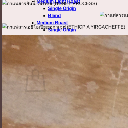
Medium Light Roast
Single Origin
Blend
Medium Roast
Single Origin
Blend
Medium Dark Roast
Dark Roast
Confirm Payment
เข้าสู่ระบบ
No products in the cart.
กลับสู่หน้าร้านค้า