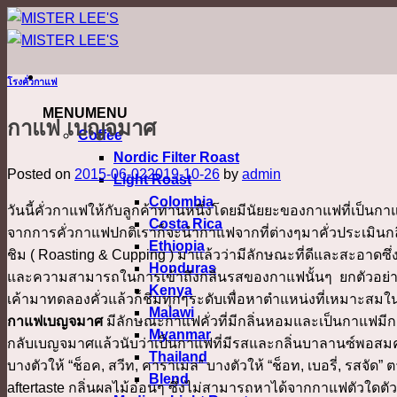
ข้าม
ไป
ยัง
โรงคั่วกาแฟ
เนื้อหา
MENU
MENU
กาแฟ เบญจมาศ
Coffee
Nordic Filter Roast
Posted on
2015-06-02
2019-10-26
by
admin
Light Roast
Colombia
วันนี้คั่วกาแฟให้กับลูกค้าท่านหนึ่งโดยมีนัยยะของกาแฟที่เป
Costa Rica
จากการคั่วกาแฟปกติเราก็จะนำกาแฟจากที่ต่างๆมาคั่วประเมินกลิ
Ethiopia
ชิม ( Roasting & Cupping ) มาแล้วว่ามีลักษณะที่ดีและสะอาดซึ่ง
Honduras
และความสามารถในการเข้าถึงกลิ่นรสของกาแฟนั้นๆ ยกตัวอย่างก
Kenya
เค้ามาทดลองคั่วแล้วก็ชิมทุกๆระดับเพื่อหาตำแหน่งที่เหมาะส
Malawi
กาแฟเบญจมาศ
มีลักษณะกาแฟคั่วที่มีกลิ่นหอมและเป็นกาแฟมี
Myanmar
กลับเบญจมาศแล้วนับว่าเป็นกาแฟที่มีรสและกลิ่นบาลานซ์พอสมควร
Thailand
บางตัวให้ “ช็อค, สวีท, คาราเมล” บางตัวให้ “ช็อท, เบอรี่, รสจั
Blend
aftertaste กลิ่นผลไม้อ่อนๆ ซึ่งไม่สามารถหาได้จากกาแฟตัวใดตัวห