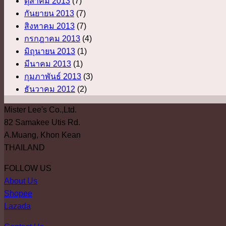
ตุลาคม 2013
(7)
กันยายน 2013
(7)
สิงหาคม 2013
(7)
กรกฎาคม 2013
(4)
มิถุนายน 2013
(1)
มีนาคม 2013
(1)
กุมภาพันธ์ 2013
(3)
ธันวาคม 2012
(2)
Mister Lee's Co.,Ltd.
82 Samakee Utis Rd.
A.Muang, Khon Kean
THAILAND
FOLLOW US
About Us
Shopee
Lazada