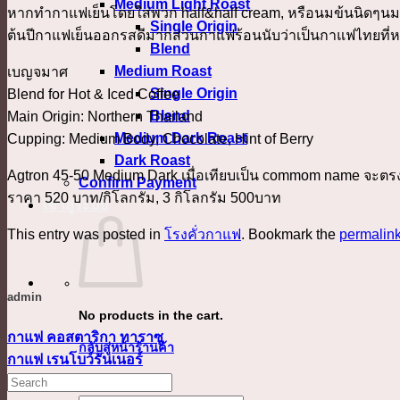
Medium Light Roast
หากทำกาแฟเย็นโดยใส่พวก half&half cream, หรือนมข้นนิดๆนม
Single Origin
ต้นปีกาแฟเย็นออกรสดีมากส่วนกาแฟร้อนนับว่าเป็นกาแฟไทยที่
Blend
Medium Roast
เบญจมาศ
Single Origin
Blend for Hot & Iced Coffee
Blend
Main Origin: Northern Thailand
Medium Dark Roast
Cupping: Medium Body, Chocolate, Hint of Berry
Dark Roast
Agtron 45-50 Medium Dark เมื่อเทียบเป็น commom name จะตรงก
Confirm Payment
ราคา 520 บาท/กิโลกรัม, 3 กิโลกรัม 500บาท
เข้าสู่ระบบ
This entry was posted in
โรงคั่วกาแฟ
. Bookmark the
permalin
admin
No products in the cart.
กาแฟ คอสตาริกา ทาราซู
กลับสู่หน้าร้านค้า
กาแฟ เรนโบว์รันเนอร์