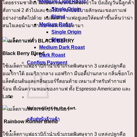
Medium Light Roast
โดยธรรมชาติจะไม่เป็นการยากนักที่จะเข้าใจ บังเอิญวันนี้ลูกค้า
Single Origin
สั่งกาแฟ 2 ตัวไปและขอให้เราช่วยอธิบายลักษณะของกาแฟ
Blend
อย่างง่ายติดไปด้วย ผมติดคั่วกาแฟอยู่เลยให้ดมทำขึ้นเห็นว่าน่า
Medium Roast
สนใจเลยนำมาฝากเอาเฉพาะเนื้อหามา
Single Origin
Blend
Medium Dark Roast
Black Berry Blend
Dark Roast
Confirm Payment
ใช้เมล็ดกาแฟอราบิก้านำเข้าเกรดพิเศษจาก 3 แหล่งปลูกคือ
เข้าสู่ระบบ
อเมริกาใต้ อเมริกากลาง แอฟริกา มีบอดี้ปานกลาง กลิ่นช็อกโก
แล็ตต้อนต้นและกลิ่นเบอร์รี่ตอนท้าย เหมาะสำหรับทำกาแฟ
ร้อน ที่เน้นความหอมของกาแฟ ทั้ง Espresso Americano และ
Latte
No products in the cart.
กลับสู่หน้าร้านค้า
Rainbow Runner Blend
ใช้เมล็ดกาแฟอราบิก้านำเข้าเกรดพิเศษจาก 3 แหล่งปลูกคือ