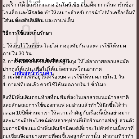
ค้นหา:
อเมริกาใต้ อเมริกากลาง อินโดนีเซีย มีบอดี้มาก กลิ่นดาร์กช็อก
โกแล็ต และมีรสจัด ทำให้เหมาะสำหรับการนำไปทำเครื่องดื่มที่
ใส่นมทั้ง กาแฟร้อน และกาแฟเย็น
ตะกร้าสินค้า
วิธีการใช้และเก็บรักษา
1.ให้เก็บไว้ในที่เย็น โดยไม่วางถุงทับกัน และควรใช้ให้หมด
ภายใน 30 วัน
No products in the cart.
2. กาแฟที่แกะแล้วแต่เหลืออยู่ในถุง ให้ไล่อากาศออกและมัด
ปากถุงให้แน่น เพื่อไม่ให้เมล็ดกาแฟโดนอากาศ
กลับสู่หน้าร้านค้า
3. เมล็ดกาแฟที่อยู่ในเครื่องบด ควรใช้ให้หมดภายใน 1 วัน
4. กาแฟที่บดแล้ว ควรใช้ให้หมดภายใน 1 ชั่วโมง
สิ่งที่มีเพิ่มเติมตอนท้ายที่ดมพิมพ์ลงในเอกสารแนะนำรสชาติ
และลักษณะการใช้ของกาแฟ ผมอ่านแล้วทำให้นึกขึ้นได้ว่า
ตลอด 10ปีที่ผ่านมาเราให้ความสำคัญกับเรื่องนี้เป็นอย่างมาก
และน่าจะมีประโยชน์ต่อหลายๆท่านที่เปิดร้านกาแฟอยู่ ส่วนตัว
ผมอาจมีข้อแนะนำเพิ่มเติมอีกนิดแต่เดี๋ยวจะไปทับซ้อนเนื้อหาที่
ดมเขียนจึงยกมาเฉพาะที่ดมชี้แจงลูกค้าเท่านั้น คำถามที่ว่าทำ