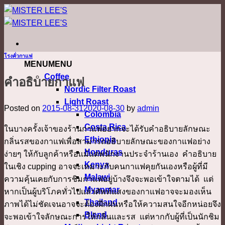
ข้าม
ไป
ยัง
เนื้อหา
โรงคั่วกาแฟ
MENU
MENU
Coffee
คำอธิบายกาแฟ
Nordic Filter Roast
Light Roast
Posted on
2015-08-31
2020-08-30
by
admin
Colombia
Costa Rica
ในบางครั้งเจ้าของร้านกาแฟอยากจะได้รับคำอธิบายลักษณะ
Ethiopia
กลิ่นรสของกาแฟเพื่อสามารถอธิบายลักษณะของกาแฟอย่าง
Honduras
ง่ายๆ ให้กับลูกค้าหรือแม้แต่พนักงานประจำร้านเอง คำอธิบาย
Kenya
ในเชิง cupping อาจจะเหมาะกับคนกาแฟคุยกันเองหรือผู้ที่มี
Malawi
ความคุ้นเคยกับการชิมกาแฟอยู่บ้างจึงจะพอเข้าใจตามได้ แต่
Myanmar
หากเป็นผู้บริโภคทั่วไปแล้วศัพท์แสงของกาแฟอาจจะมองเห็น
Thailand
ภาพได้ไม่ชัดเจนอาจจะต้องฝึกฝนหรือให้ความสนใจอีกหน่อยจึง
Blend
จะพอเข้าใจลักษณะการให้กลิ่นและรส แต่หากกับผู้ที่เป็นนักชิม