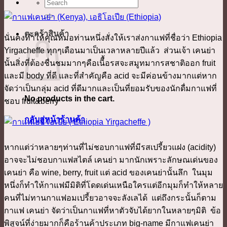
ค้นหา:
ตะกร้าสินค้า
นั่นคงทำให้คุณหมอท่านหนึ่งสั่งให้เราส่งกาแฟที่ชื่อว่า Ethiopia
Yirgacheffe ทุกๆเดือนมาเป็นเวลาหลายปีแล้ว ส่วนเจ้า เคนย่า
นั้นสิ่งที่ต้องชื่นชมมากๆคือเนีื้อรสจะสมูทมากรสชาติออก fruit
และมี body ที่ดี และที่สำคัญคือ acid จะมีค่อนข้างมากแต่หาก
จัดว่าเป็นกลุ่ม acid ที่ดีมากและเป็นที่ยอมรับของนักดื่มกาแฟที่
No products in the cart.
ชอบ fruit&berry
กลับสู่หน้าร้านค้า
หากแต่ว่าหลายๆท่านที่ไม่ชอบกาแฟที่มีรสเปรี้ยวแฝง (acidity)
อาจจะไม่ชอบกาแฟสไตล์ เคนย่า มากนักเพราะลักษณเด่นของ
เคนย่า คือ wine, berry, fruit แต่ acid ของเคนย่านั้นลึก ในมุม
หนึ่งก็ทำให้กาแฟมีมิติที่โดดเด่นเหนือใครแต่อีกมุมก็ทำให้หลาย
คนที่ไม่ทานกาแฟอมเปรี้ยวอาจจะลังเลได้ แต่ถึงกระนั้นก็ตาม
กาแฟ เคนย่า จัดว่าเป็นกาแฟที่หาตัวจับได้ยากในหลายๆมิติ ข้อ
พิสูจน์ที่ง่ายมากก็คือร้านค้าประเภท big-name มีกาแฟเคนย่า