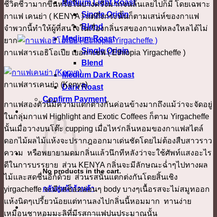
Medium Light Roast
ชีวิตชีวามากขึ้นหรือในบางครั้งมากจนล้นเลยไปก็มี โดยเฉพาะ
Single Origin
กาแฟ เคนย่า ( KENYA ) แต่ถึงกระนั้นก็ตามเสน่ห์ของกาแฟ
Blend
จำพวกนี้ทำให้ผู้ที่สนใจในเรื่องกลิ่นรสของกาแฟหลงใหลได้ไม่
Medium Roast
ยาก
Single Origin
กาแฟสารเอธิโอเปีย เยอกาเชฟ ( Ethiopia Yirgacheffe )
Blend
Medium Dark Roast
กาแฟสารเคนย่า (Kenya)
Dark Roast
Confirm Payment
กาแฟสองตัวนี้มีความแตกต่างกันค่อนข้างมากถึงแม้ว่าจะจัดอยู่
เข้าสู่ระบบ
ในกลุ่มกาแฟ Highlight and Exotic Coffees ก็ตาม Yirgacheffe
นั้นเมื่อวางบนโต๊ะ cupping เมื่อไหร่กลิ่นหอมของกาแฟสไตล์
ดอกไม้ผลไม้แห้งจะปรากฎออกมาเด่นชัดโดยไม่ต้องสืบสาวราว
ความ หรือพยายามดมกลิ่นแล้วนึกทีหลังว่าจะใช้ศัพท์แสงอะไร
ดีในการบรรยาย ส่วน KENYA กลิ่นจะมีลักษณะฉ่ำๆไปทางผล
No products in the cart.
ไม้และสดชื่นอีกด้วย ส่วนรสนั้นแตกต่งกันโดยสิ้นเชิง
กลับสู่หน้าร้านค้า
yirgacheffe จะมีรสช็อคอ่อนๆ body บางๆเนื้อรสจะไม่สมูทออก
แห้งนิดๆเปรี้ยวน้อยแต่ทานลงไปกลิ่นนี้หอมมาก ทานง่าย
เหมือนชาหอมมะลิที่มีรสกาแฟปนประมาณนั้น