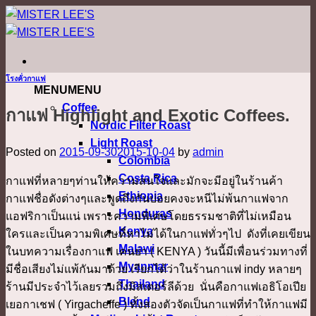
ข้าม
ไป
ยัง
เนื้อหา
โรงคั่วกาแฟ
MENU
MENU
Coffee
กาแฟ Highlight and Exotic Coffees.
Nordic Filter Roast
Light Roast
Posted on
2015-09-30
2015-10-04
by
admin
Colombia
Costa Rica
กาแฟที่หลายๆท่านให้ความสนใจและมักจะมีอยู่ในร้านค้า
Ethiopia
กาแฟชื่อดังต่างๆและพูดถึงกันบ่อยคงจะหนีไม่พ้นกาแฟจาก
Honduras
แอฟริกาเป็นแน่ เพราะความพิเศษโดยธรรมชาติที่ไม่เหมือน
Kenya
ใครและเป็นความพิเศษที่หาไม่ได้ในกาแฟทั่วๆไป ดังที่เคยเขียน
Malawi
ในบทความเรื่องกาแฟ เคนย่า ( KENYA ) วันนี้มีเพื่อนร่วมทางที่
Myanmar
มีชื่อเสียงไม่แพ้กันมาด้วย เรียกได้ว่าในร้านกาแฟ indy หลายๆ
Thailand
ร้านมีประจำไว้เลยรวมถึงมิสเตอร์ลีด้วย นั่นคือกาแฟเอธิโอเปีย
Blend
เยอกาเชฟ ( Yirgacheffe ) ทั้งสองตัวจัดเป็นกาแฟที่ทำให้กาแฟมี