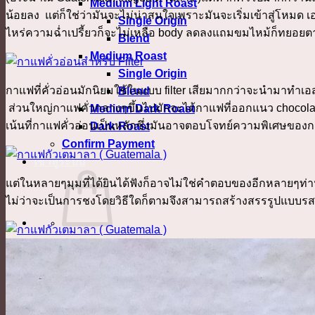
Medium Light Roast
น้อยลง แต่ก็ใช่ว่ามันจะไม่น่าสนใจเพราะมันจะเริ่มเข้าสู่โหมด
Single Origin
ไหร่ความฉ่ำเปรี้ยวก็จะไม่เหลือ body ลดลงแถมขมไหม้ก็ทยอยตาม
Blend
Medium Roast
Single Origin
กาแฟที่คั่วอ่อนมักนิยมใช้ในแบบ filter เสียมากกว่าจะนำมาทำ
Blend
ส่วนใหญ่กาแฟคั่วกลางๆขึ้นไปมักจะได้กาแฟที่ออกแนว chocolat
Medium Dark Roast
เน้นที่กาแฟคั่วอ่อนเป็นหลักซึ่งมันอาจตอบโจทย์ความพิเศษของก
Dark Roast
Confirm Payment
เข้าสู่ระบบ
แต่ในหลายๆมุมที่ได้ยินได้ฟังก็อาจไม่ใช่คำตอบของอีกหลายๆท่
ไม่ว่าจะเป็นการชงโดยวิธีใดก็ตามจึงสามารถสร้างสรรรูปแบบรสช
No products in the cart.
กลับสู่หน้าร้านค้า