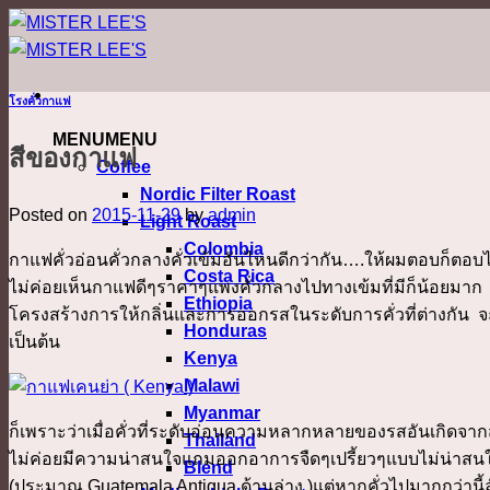
ข้าม
ไป
ยัง
โรงคั่วกาแฟ
เนื้อหา
MENU
MENU
สีของกาแฟ
Coffee
Nordic Filter Roast
Posted on
2015-11-29
by
admin
Light Roast
Colombia
กาแฟคั่วอ่อนคั่วกลางคั่วเข้มอันไหนดีกว่ากัน….ให้ผมตอบก็ตอ
Costa Rica
ไม่ค่อยเห็นกาแฟดีๆราคาๆแพงคั่วกลางไปทางเข้มที่มีก็น้อยมา
Ethiopia
โครงสร้างการให้กลิ่นและการออกรสในระดับการคั่วที่ต่างกัน จ
Honduras
เป็นต้น
Kenya
Malawi
Myanmar
ก็เพราะว่าเมื่อคั่วที่ระดับอ่อนความหลากหลายของรสอันเกิด
Thailand
ไม่ค่อยมีความน่าสนใจแถมออกอาการจืดๆเปรี้ยวๆแบบไม่น่าสนใจ 
Blend
(ประมาณ Guatemala Antigua ด้านล่าง )แต่หากคั่วไปมากกว่านี้ล