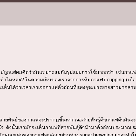
บไม่ถูกแต่ผมคิดว่ามันเหมาะสมกับรูปแบบการใช้มากกว่า เช่นกาแฟ
ก ทำไมหล่ะ? ในความเห็นของเราจากการชิมกาแฟ ( cupping ) เกือ
ะเห็นได้ว่าเวลาเราเจอกาแฟคั่วอ่อนที่แพงๆจะบรรยายยาวมากส่วนใ
จากสายพันธุ์ของกาแฟจะปรากฏขึ้นหากเจอสายพันธุ์ดีๆกาแฟดีๆมั
ดังนั้นเรามักจะเห็นกาแฟที่สายพันธุ์ดีๆนำมาคั่วอ่อนประมาณ s
ักษณะเด่นของกาแฟจะค่อยๆผ่านช่วง sugar browning มาจะทำให้ความ