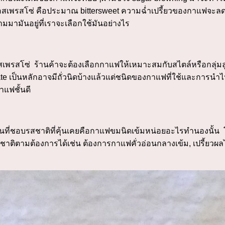
 เอสเพรสโซ่ คือประมาณ bittersweet ความฉ่ำเปรี้ยวของกาแฟจะลดลง
มามันอยู่ที่เราจะเลือกใช้มันอย่างไร
เอสเพรสโซ่ ร้านค้าจะต้องเลือกกาแฟให้เหมาะสมกับสไตล์หรือกลุ่
e เป็นหลักอาจมีถั่วนิดบ้างแล้วแต่ชนิดของกาแฟที่ใช้และการนำไ
าแฟชั้นดี
านที่ชอบรสชาติที่คุ้นเคยคือกาแฟขมนิดเข้มหน่อยอะไรทำนองนั้น 
าติตามต้องการได้เช่น ต้องการกาแฟคั่วอ่อนกลางเข้ม, เปรี้ยวผล