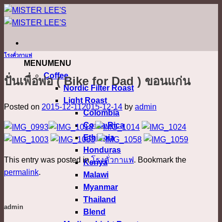
ข้าม
ไป
ยัง
เนื้อหา
โรงคั่วกาแฟ
MENU
MENU
Coffee
ปั่นเพื่อพ่อ ( Bike for Dad ) ขอนแก่น
Nordic Filter Roast
Light Roast
Posted on
2015-12-11
2015-12-14
by
admin
Colombia
Costa Rica
Ethiopia
Honduras
This entry was posted in
โรงคั่วกาแฟ
. Bookmark the
Kenya
permalink
.
Malawi
Myanmar
Thailand
admin
Blend