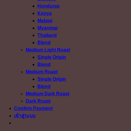
Honduras
Kenya
Malawi
Myanmar
Thailand
Blend
Medium Light Roast
Single Origin
Blend
Medium Roast
Single Origin
Blend
Medium Dark Roast
Dark Roast
Confirm Payment
เข้าสู่ระบบ