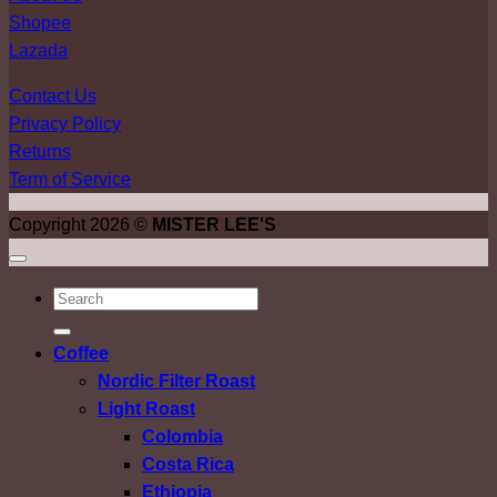
Shopee
Lazada
Contact Us
Privacy Policy
Returns
Term of Service
Copyright 2026 ©
MISTER LEE'S
ค้นหา:
Coffee
Nordic Filter Roast
Light Roast
Colombia
Costa Rica
Ethiopia