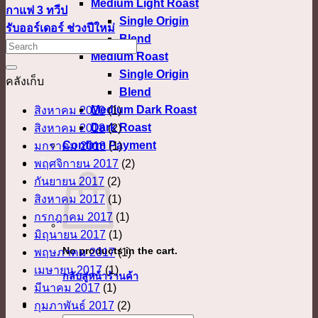
Medium Light Roast
กาแฟ 3 ทวีป
Single Origin
รับออร์เดอร์ ช่วงปีใหม่
Blend
Medium Roast
Single Origin
คลังเก็บ
Blend
Medium Dark Roast
สิงหาคม 2020
(1)
Dark Roast
สิงหาคม 2018
(2)
Confirm Payment
มกราคม 2018
(1)
เข้าสู่ระบบ
พฤศจิกายน 2017
(2)
กันยายน 2017
(2)
สิงหาคม 2017
(1)
กรกฎาคม 2017
(1)
มิถุนายน 2017
(1)
No products in the cart.
พฤษภาคม 2017
(1)
เมษายน 2017
(1)
กลับสู่หน้าร้านค้า
มีนาคม 2017
(1)
กุมภาพันธ์ 2017
(2)