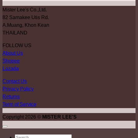
Mister Lee's Co.,Ltd.
82 Samakee Utis Rd.
A.Muang, Khon Kean
THAILAND
FOLLOW US
About Us
Shopee
Lazada
Contact Us
Privacy Policy
Returns
Term of Service
Copyright 2026 ©
MISTER LEE'S
ค้นหา: