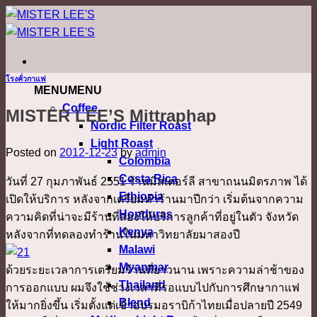
ข้าม
ไป
ยัง
เนื้อหา
โรงคั่วกาแฟ
MENU
MENU
Coffee
MISTER LEE’S Mittraphap
Nordic Filter Roast
Light Roast
Posted on
2012-12-23
by
admin
Colombia
Costa Rica
วันที่ 27 กุมภาพันธ์ 2551 ร้านมิสเตอร์ลี สาขาถนนมิตรภาพ ได้
Ethiopia
เปิดให้บริการ หลังจากเตรียมทำร้านมาปีกว่า เริ่มต้นจากความ
Honduras
ความคิดที่น่าจะมีร้านที่สองให้บริการลูกค้าที่อยู่ในตัว จังหวัด
Kenya
หลังจากที่ทดลองทำร้านในมหาวิทยาลัยมาสองปี
Malawi
Myanmar
ด้วยระยะเวลาการเตรียมร้านที่ยาวนาน เพราะความล่าช้าของ
Thailand
การออกแบบ ผมจึงใช้ช่วงเวลาที่รอแบบไปกับการศึกษากาแฟ
Blend
ให้มากยิ่งขึ้น เริ่มตั้งแต่เข้าอบรมอราบิก้าไทยเมื่อปลายปี 2549