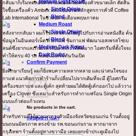
Medium Light Roast
กลับมาก็เริ่มทดลองคั่วกาแฟเองด้วยเครื่องคั่วขนาดเล็ก ตัดสิน
Single Origin
ใจซื้อเครื่องคั่ว Ambex และไปอบรมหลักสูตรการคั่วที่ Coffee
Blend
Lab International ในช่วงปลายเดือนพฤษภาคม
Medium Roast
Single Origin
หลังจากกลับมา ผมก็ใช้เวลาส่วนใหญ่ไปกับการอ่านหนังสือ ค้น
Blend
ข้อมูลในอินเตอร์เน็ต คั่วกาแฟ ชิมกาแฟ พัฒนาเอสเพรสโซ่เบ
Medium Dark Roast
ลนด์ซึ่งยากและกินเวลาไปมากกว่าที่คิดมาก ไอศกรีมที่ตั้งใจจะ
Dark Roast
ทำให้ครบ 40 รส ก็เลยไม่เสร็จทันวันเปิด
Confirm Payment
เข้าสู่ระบบ
ยิ่งศึกษาเรียนรู้ ผมก็ยิ่งพบความหลากหลาย และน่าสนใจของ
กาแฟ แนวคิดการทำร้านก็เปลี่ยนไปจากเดิมที่จะมี ตู้ไอศกรีม
เครื่องชงกาแฟ และตู้เค้ก สุดท้ายผมได้ตัดตู้เค้กออกไป แล้ววาง
เครื่อง Clover ซึ่งเหมาะสำหรับการทำกาแฟร้อน Single Origin
แบบแก้วต่อแก้วแทน
No products in the cart.
สำหรับท่านที่ได้ผ่านมาทางตัวเมืองจังหวัดขอนแก่น ร้านตั้งอยู่
กลับสู่หน้าร้านค้า
บนถนนมิตรภาพ ตรงข้าม รพ.ขอนแก่นราม หากมาจาก
กรุงเทพฯ ร้านตั้งอยู่ทางขวามือ เลยแยกเข้าประตูเมืองไป