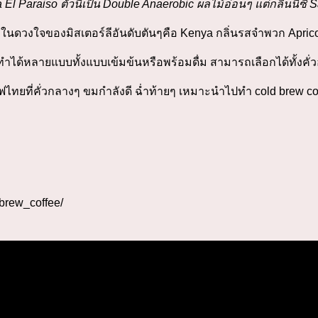
El Paraiso ตัวนี้เป็น Double Anaerobic ผลไม้อ่อนๆ แต่กลิ่นนี่ซิ 
ในดวงใจของมิสเตอร์ลีอันดับตันๆคือ Kenya กลิ่นรสจำพวก Apric
่ทำได้หลายแบบทั้งแบบเข้มข้นหรือพร้อมดื่ม สามารถเลือกได้ทั้งคั่
าฟไทยที่คั่วกลางๆ ขมกำลังดี ฉ่ำท้ายๆ เหมาะนำไปทำ cold brew c
brew_coffee/