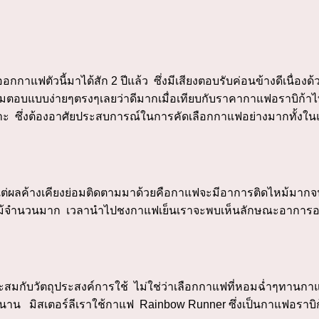
าออกกาแฟตัวนี้มาได้สัก 2 ปีแล้ว ซึ่งมีเสียงตอบรับค่อนข้างดีเนื
๊ ผมตอบแบบง่ายๆตรงๆเลยว่าดีมากเมื่อเทียบกับราคากาแฟอราบิก้า
ะ ซึ่งต้องอาศัยประสบการณ์ในการคัดเลือกกาแฟอย่างมากทั้งในแ
ไว้ แต่ผลค้างเคียงย่อมติดตามมาด้วยคือกาแฟจะมีอาการติดไหม้มาก
่นไหม้จำนวนมาก เวลานำไปชงกาแฟเย็นเราจะพบเห็นลักษณะอาการ
สมกับวัตถุประสงค์การใช้ ไม่ใช่ว่าเลือกกาแฟที่หอมฉ่ำๆทานกาแฟร
ิสเตอร์ลีเราใช้กาแฟ Rainbow Runner ซึ่งเป็นกาแฟอราบิก้