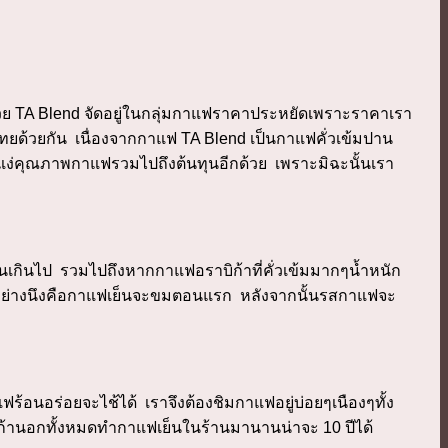
่องด้วย TA Blend จัดอยู่ในกลุ่มกาแฟราคาประหยัดเพราะราคาเรา
ไทยด้วยกัน เนื่องจากกาแฟ TA Blend เป็นกาแฟคั่วเข้มปาน
ง่คุณภาพกาแฟรวมไปถึงต้นทุนอีกด้วย เพราะมิฉะนั้นเรา
จนเกินไป รวมไปถึงหากกาแฟอราบิก้าที่คั่วเข้มมากๆน้ำหนัก
อย่างนึงคือกาแฟเย็นจะขมตอนแรก หลังจากนั้นรสกาแฟจะ
้อนอร่อยจะไช้ได้ เราจึงต้องชิมกาแฟอยู่บ่อยๆเนืองๆทั้ง
านอกทั้งหมดทำกาแฟเย็นในร้านมานานน่าจะ 10 ปีได้