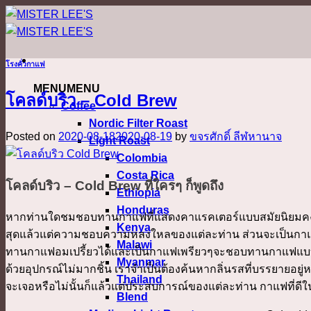
ข้าม
ไป
ยัง
โรงคั่วกาแฟ
เนื้อหา
MENU
MENU
โคลด์บริว – Cold Brew
Coffee
Nordic Filter Roast
Posted on
2020-08-18
2020-08-19
by
ขจรศักดิ์ ลีฬหานาจ
Light Roast
Colombia
Costa Rica
โคลด์บริว – Cold Brew ที่ใครๆ ก็พูดถึง
Ethiopia
Honduras
หากท่านใดชมชอบทานกาแฟที่แสดงคาแรคเตอร์แบบสมัยนิยมคงชื่น
Kenya
สุดแล้วแต่ความชอบความหลงใหลของแต่ละท่าน ส่วนจะเป็นกาแฟ sing
Malawi
ทานกาแฟอมเปรี้ยวได้และเป็นกาแฟเพรียวๆจะชอบทานกาแฟแบบนี้ เ
Myanmar
ด้วยอุปกรณ์ไม่มากชิ้น เราจำเป็นต้องค้นหากลิ่นรสที่บรรยายอย
Thailand
จะเจอหรือไม่นั้นก็แล้วแต่ประสบการณ์ของแต่ละท่าน กาแฟที่ดีใ
Blend