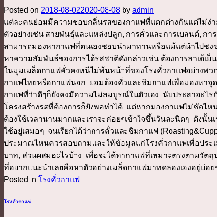
Posted on
2018-08-02
2020-08-08
by
admin
แต่ละคนย่อมมีความชอบกลิ่นรสของกาแฟที่แตกต่างกันแต่ไม่ง่
ตัวอย่างเช่น สายพันธุ์และแหล่งปลูก, การคั่วและการเบลนด์, กา
สามารถมองหากาแฟที่ตนเองชอบนำมาทานหรือแม้แต่นำไปชงขายก็ไ
หาความสัมพันธ์ของการได้รสชาติดังกล่าวเช่น ต้องการลาเต้เย
ในมุมเมล็ดกาแฟคั่วคงหนีไม่พ้นหน้าที่ของโรงคั่วกาแฟอย่างพว
กาแฟไทยหรือกาแฟนอก ย่อมต้องคั่วและชิมกาแฟเพื่อมองหาจุด
กาแฟที่ว่าดีๆก็ยังคงมีความไม่สมบูรณ์ในตัวเอง นับประสาอะไรก
โครงสร้างรสที่ต้องการก็ยังพอทำได้ แต่หากมองกาแฟไม่ชัดไห
ต้องใช้เวลานานมากและเราจะค่อยๆเข้าใจขึ้นวันละนิดๆ ดังนั้นเร
ใช้อยู่เสมอๆ จนเรียกได้ว่าการคั่วและชิมกาแฟ (Roasting&Cuppi
ประมาณไหนควรสอบถามและให้ข้อมูลแก่โรงคั่วกาแฟเพื่อประเมินก
บาท, ส่วนผสมอะไรบ้าง เพื่อจะได้หากาแฟที่เหมาะตรงตามวัตถุปร
ที่อยากแนะนำเลยคือหาตัวอย่างเมล็ดกาแฟมาทดลองเองอยู่บ่อยๆ 
Posted in
โรงคั่วกาแฟ
โรงคั่วกาแฟ