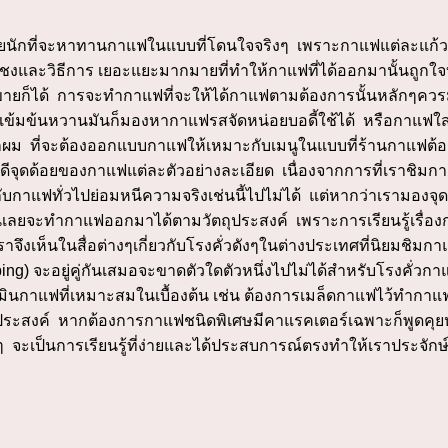
ายนักที่จะหาทานกาแฟในแบบที่โดนใจจริงๆ เพราะกาแฟแต่ละแก้วม
รชงและวิธีการ เยอะแยะมากมายที่ทำให้กาแฟที่ได้ออกมานั้นถูกใจบ้
ด้ การจะทำกาแฟที่จะให้ได้กาแฟตามต้องการนั้นหลักๆควรมองไป
็นเข้มข้นหวานมันก็มองหากาแฟรสจัดหน่อยบอดี้ใช้ได้ หรือกาแฟ
กผม ที่จะต้องออกแบบกาแฟให้เหมาะกับเมนูในแบบที่ร้านกาแฟต้อง
ดีจุดด้อยของกาแฟแต่ละตัวอย่างละเอียด เนื่องจากการที่เรา
ับกาแฟทั่วไปย่อมหนีความจริงเช่นนี้ไปไม่ได้ แต่หากว่าเรามองจ
นเลยจะทำกาแฟออกมาได้ตามวัตถุประสงค์ เพราะการเรียนรู้เรื่
าจึงเห็นในสื่อต่างๆเกี่ยวกับโรงคั่วดังๆในต่างประเทศที่นิยมชิ
ng) จะอยู่คู่กันเสมอจะขาดตัวใดตัวหนึ่งไปไม่ได้สำหรับโรงคั่วก
าแฟที่เหมาะสมในเบื้องต้น เช่น ต้องการเมล็ดกาแฟไว้ทำกาแฟเย็น
ะสงค์ หากต้องการกาแฟชนิดพิเศษมีคาแรคเตอร์เฉพาะก็พูดคุยหาข้อ
จะเป็นการเรียนรู้ที่ง่ายและได้ประสบการณ์ตรงทำให้เราประจักษ