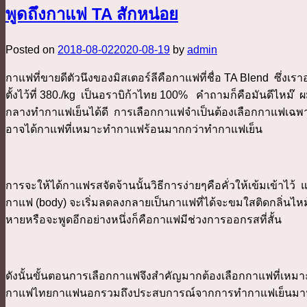
พูดถึงกาแฟ TA สักหน่อย
Posted on
2018-08-02
2020-08-19
by
admin
กาแฟที่ขายดีตัวนึงของมิสเตอร์ลีคือกาแฟที่ชื่อ TA Blend ซึ่งเร
ตั้งไว้ที่ 380./kg เป็นอราบิก้าไทย 100% คำถามก็คือมันดีไหม
กลางทำกาแฟเย็นได้ดี การเลือกกาแฟจำเป็นต้องเลือกกาแฟเฉพา
อาจได้กาแฟที่เหมาะทำกาแฟร้อนมากกว่าทำกาแฟเย็น
การจะให้ได้กาแฟรสจัดจ้านนั้นวิธีการง่ายๆคือคั่วให้เข้มเข้า
กาแฟ (body) จะเริ่มลดลงกลายเป็นกาแฟที่ได้จะขมใสติดกลิ
หายหรือจะพูดอีกอย่างหนึ่งก็คือกาแฟมีช่วงการออกรสที่สั้น
ดังนั้นขั้นตอนการเลือกกาแฟจึงสำคัญมากต้องเลือกกาแฟที่เหมาะ
กาแฟไทยกาแฟนอกรวมถึงประสบการณ์จากการทำกาแฟเย็นมานาน ม