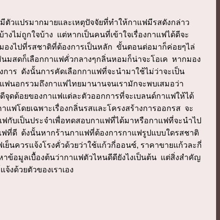
ีตัวแปรมากมายและเหตุปัจจัยที่ทำให้กาแฟมีรสดังกล่าว
างไม่ถูกใจบ้าง แต่หากเป็นคนที่เข้าใจเรื่องกาแฟได้ดีจะ
ที่รสชาติที่ต้องการเป็นหลัก ขั้นตอนต่อมาก็ค่อยๆไล่
ใส่นมสดก็เลือกกาแฟคั่วกลางๆกลิ่นหอมก็น่าจะโอเค หากมอง
การ ดังนั้นการคัดเลือกกาแฟที่จะนำมาใช้ไม่ว่าจะเป็น
ชิมกาแฟนอกรวมถึงกาแฟไทยมานานจนเรามักจะพบเสมอว่า
ุดดีจุดด้อยของกาแฟแต่ละตัวออกการที่จะเบลนด์กาแฟให้ได้
องกาแฟโดยเฉพาะเรื่องกลิ่นรสและโครงสร้างการออกรส จะ
มกาแฟกับเป็นประจำเพื่อทดสอบกาแฟที่ได้มาหรือกาแฟที่จะนำไป
าแฟที่ดี ด้งนั้นหากร้านกาแฟที่ต้องการกาแฟรูปแบบใดรสชาติ
ควรแจ้งโรงคั่วด้วยว่าใช้แก้วกี่ออนซ์, ราคาขายแก้วละกี่
มูลเบื้องต้นว่ากาแฟตัวไหนดีดียังไงเป็นต้น แต่สิ่งสำคัญ
์แจ้งด้วยตัวของเราเอง