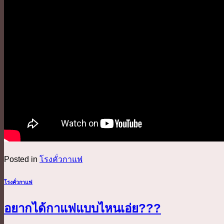
Posted in
โรงคั่วกาแฟ
โรงคั่วกาแฟ
อยากได้กาแฟแบบไหนเอ่ย???